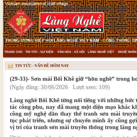
TRANG CHỦ
TIN TỨC - SỰ KIỆN
VĂN HÓA - XÃ HỘI
LÀNG NGHỀ VIỆT
NGHỆ NHÂN 
THAM KHẢO & KHÁM PHÁ
VIDEO
TIN TỨC - VẤN ĐỀ HÔM NAY
(29-33)- Sơn mài Bối Khê giữ “hồn nghề” trong h
(Ngày đăng: 30/06/2026 Lượt xem: 109)
Làng nghề Bối Khê từng nổi tiếng với những bức 
tác công phu, nay đã mang một diện mạo khác k
công mỹ nghệ dần thay thế tranh sơn mài
truyền
tục phát triển, nhưng sự chuyển mình ấy cũng gợ
vị trí của tranh sơn mài truyền thống trong làng n