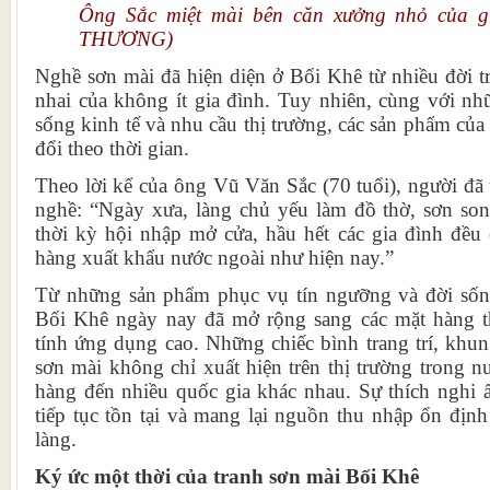
Ông Sắc miệt mài bên căn xưởng nhỏ của g
THƯƠNG)
Nghề sơn mài đã hiện diện ở Bối Khê từ nhiều đời tr
nhai của không ít gia đình. Tuy nhiên, cùng với nh
sống kinh tế và nhu cầu thị trường, các sản phẩm của
đổi theo thời gian.
Theo lời kể của ông Vũ Văn Sắc (70 tuổi), người đã
nghề: “Ngày xưa, làng chủ yếu làm đồ thờ, sơn so
thời kỳ hội nhập mở cửa, hầu hết các gia đình đều
hàng xuất khẩu nước ngoài như hiện nay.”
Từ những sản phẩm phục vụ tín ngưỡng và đời sốn
Bối Khê ngày nay đã mở rộng sang các mặt hàng
tính ứng dụng cao. Những chiếc bình trang trí, khu
sơn mài không chỉ xuất hiện trên thị trường trong 
hàng đến nhiều quốc gia khác nhau. Sự thích nghi 
tiếp tục tồn tại và mang lại nguồn thu nhập ổn địn
làng.
Ký ức một thời của tranh sơn mài Bối Khê