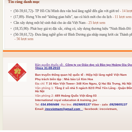
Tin cùng danh mục
(50-59,61,72)- TP Hồ Chí Minh đưa văn hoá làng nghề đến gần với giới trẻ
- 14 lượ
(17,89)- Hưng Yên mở “không gian biển”, tạo cú hích mới cho du lịch
- 11 lượt xem
Cần xây dựng một hệ sinh thái cho áo dài Việt Nam
- 25 lượt xem
(18,35,90)- Phát huy giá trị đặc sắc, riêng có, xây dựng thương hiệu “Ninh Bình-Đô t
(50-59,61,72)- Đưa làng nghề gốm sứ Bình Dương gia nhập mạng lưới các Thành phố
- 56 lượt xem
Bản quyền thuộc về:
Công ty cp Giáo dục và Đào tạo Hoàng Gia Qu
S
Ince 31-08-2010
Ban truyền thông quan hệ quốc tế - Hiệp hội làng nghề Việt Nam
Phụ trách biên tập : Nhà báo Lê Kim Hoa
Địa chỉ:
T 16 Hàn Việt Tower- 348 Kim Ngưu, Q Hai Bà Trưng, Hà Nội
Văn phòng 1:
Tầng 2 số nhà 5 ngách 82/3 Phố Yên Lãng - Quận Đốn
Hà Nội
Văn phòng 2:
489 Hoàng Quốc Việt tầng 03
International royal education & training.,jsc
Tel:
034.8560486
Hot line;
0929805137
Viber - zalo :
0929805137
Email:
irecvietnam@gmail.com
:
facebook:
irecvietnam,