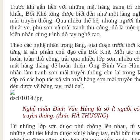
Trước khi gắn liền với những mặt hàng trang trí p
khẩu, Bối Khê từng được biết đến như một làng ng
mài truyền thống. Qua nhiều thế hệ, những người th
thuật vẽ, phủ sơn và mài tranh thủ công, đó là một qu
kiên nhẫn cùng trình độ tay nghề cao.
Theo các nghệ nhân trong làng, giai đoạn trước thời 
từng là sản phẩm chủ đạo của Bối Khê. Mỗi tác p
hoàn toàn thủ công, trải qua nhiều lớp sơn, nhiều c
mất hàng tháng để hoàn thiện. Ông Đinh Văn Hùng
nhân làm tranh sơn mài truyền thống còn lại trong l
cấp có các hợp tác xã sản xuất hàng sơn mài truyền t
đều được vẽ bằng tay, mài da”.
Nghệ nhân Đinh Văn Hùng là số ít người còn
truyền thống. (Ảnh: HÀ THƯƠNG)
Từ những lớp sơn được phủ chồng lên nhau, từ v
những chi tiết khảm được xử lý bằng tay, mỗi bức tra
trình lao động công phu kéo dài qua nhiều ngày, thậ