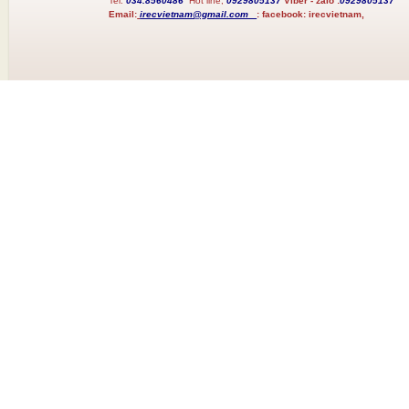
Tel:
034.8560486
Hot line;
0929805137
Viber - zalo :
0929805137
Email:
irecvietnam@gmail.com
:
facebook:
irecvietnam,