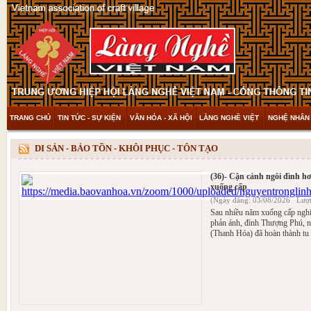
TRANG CHỦ
TIN TỨC - SỰ KIỆN
VĂN HÓA - XÃ HỘI
LÀNG NGHỀ VIỆT
NGHỆ NHÂN 
THAM KHẢO & KHÁM PHÁ
VIDEO
DI SẢN - BẢO TỒN - KHÔI PHỤC - TÔN TẠO
(36)- Cận cảnh ngôi đình h
xuống cấp
(Ngày đăng: 03/08/2026 Lượt
Sau nhiều năm xuống cấp ngh
phản ánh, đình Thượng Phú, n
(Thanh Hóa) đã hoàn thành tu 