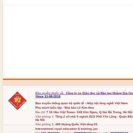
Bản quyền thuộc về:
Công ty cp Giáo dục và Đào tạo Hoàng Gia Qu
S
Ince 31-08-2010
Ban truyền thông quan hệ quốc tế - Hiệp hội làng nghề Việt Nam
Phụ trách biên tập : Nhà báo Lê Kim Hoa
Địa chỉ:
T 16 Hàn Việt Tower- 348 Kim Ngưu, Q Hai Bà Trưng, Hà Nội
Văn phòng 1:
Tầng 2 số nhà 5 ngách 82/3 Phố Yên Lãng - Quận Đốn
Hà Nội
Văn phòng 2:
489 Hoàng Quốc Việt tầng 03
International royal education & training.,jsc