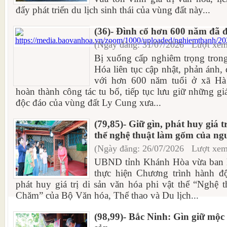
đẩy phát triển du lịch sinh thái của vùng đất này...
(36)- Đình cổ hơn 600 năm đã đ
(Ngày đăng: 31/07/2026 Lượt xem
Bị xuống cấp nghiêm trọng tron
Hóa liên tục cập nhật, phản ánh,
với hơn 600 năm tuổi ở xã Hà
hoàn thành công tác tu bổ, tiếp tục lưu giữ những giá 
độc đáo của vùng đất Ly Cung xưa...
(79,85)- Giữ gìn, phát huy giá t
thể nghệ thuật làm gốm của n
(Ngày đăng: 26/07/2026 Lượt xem
UBND tỉnh Khánh Hòa vừa ban hà
thực hiện Chương trình hành đ
phát huy giá trị di sản văn hóa phi vật thể “Nghệ
Chăm” của Bộ Văn hóa, Thể thao và Du lịch...
(98,99)- Bắc Ninh: Gìn giữ mộc 