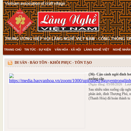
TRANG CHỦ
TIN TỨC - SỰ KIỆN
VĂN HÓA - XÃ HỘI
LÀNG NGHỀ VIỆT
NGHỆ NHÂN 
THAM KHẢO & KHÁM PHÁ
VIDEO
DI SẢN - BẢO TỒN - KHÔI PHỤC - TÔN TẠO
(36)- Cận cảnh ngôi đình h
xuống cấp
(Ngày đăng: 03/08/2026 Lượt
Sau nhiều năm xuống cấp ngh
phản ánh, đình Thượng Phú, n
(Thanh Hóa) đã hoàn thành tu 