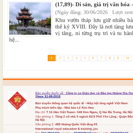
(17,89)- Di sản, giá trị văn hóa
(Ngày đăng: 30/06/2026 Lượt xem
Khu vườn tháp lưu giữ nhiều bảo
thế kỷ XVIII. Đây là nơi tàng lưu 
vị tăng, ni từng trụ trì và tu hà
hệ...
1
2
3
4
5
6
7
8
9
10
Bản quyền thuộc về:
Công ty cp Giáo dục và Đào tạo Hoàng Gia Qu
S
Ince 31-08-2010
Ban truyền thông quan hệ quốc tế - Hiệp hội làng nghề Việt Nam
Phụ trách biên tập : Nhà báo Lê Kim Hoa
Địa chỉ:
T 16 Hàn Việt Tower- 348 Kim Ngưu, Q Hai Bà Trưng, Hà Nội
Văn phòng 1:
Tầng 2 số nhà 5 ngách 82/3 Phố Yên Lãng - Quận Đốn
Hà Nội
Văn phòng 2:
489 Hoàng Quốc Việt tầng 03
International royal education & training.,jsc