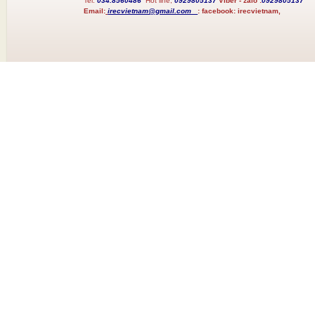
Tel:
034.8560486
Hot line;
0929805137
Viber - zalo :
0929805137
Email:
irecvietnam@gmail.com
:
facebook:
irecvietnam,