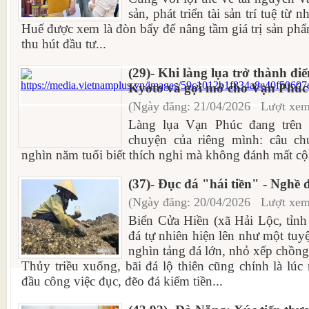
sản, phát triển tài sản trí tuệ từ 
Huế được xem là đòn bẩy để nâng tầm giá trị sản phẩ
thu hút đầu tư...
(29)- Khi làng lụa trở thành đi
Kyoto và gợi mở cho Vạn Phúc
(Ngày đăng: 21/04/2026 Lượt xem
Làng lụa Vạn Phúc đang trên 
chuyện của riêng mình: câu c
nghìn năm tuổi biết thích nghi mà không đánh mất cộ
(37)- Đục đá "hái tiền" - Nghề 
(Ngày đăng: 20/04/2026 Lượt xem
Biển Cửa Hiền (xã Hải Lộc, tỉn
đá tự nhiên hiện lên như một tuyệ
nghìn tảng đá lớn, nhỏ xếp chồng t
Thủy triều xuống, bãi đá lộ thiên cũng chính là lú
đầu công việc đục, đẽo đá kiếm tiền...