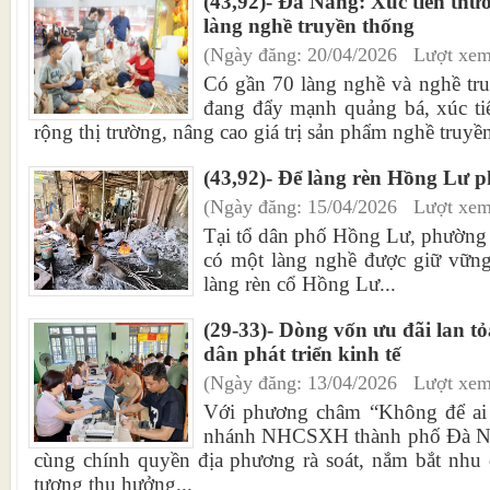
(43,92)- Đà Nẵng: Xúc tiến th
làng nghề truyền thống
(Ngày đăng: 20/04/2026 Lượt xem
Có gần 70 làng nghề và nghề tr
đang đẩy mạnh quảng bá, xúc t
rộng thị trường, nâng cao giá trị sản phẩm nghề truyền
(43,92)- Để làng rèn Hồng Lư p
(Ngày đăng: 15/04/2026 Lượt xem
Tại tổ dân phố Hồng Lư, phường
có một làng nghề được giữ vững
làng rèn cổ Hồng Lư...
(29-33)- Dòng vốn ưu đãi lan tỏ
dân phát triển kinh tế
(Ngày đăng: 13/04/2026 Lượt xem
Với phương châm “Không để ai b
nhánh NHCSXH thành phố Đà Nẵn
cùng chính quyền địa phương rà soát, nắm bắt nhu 
tượng thụ hưởng...