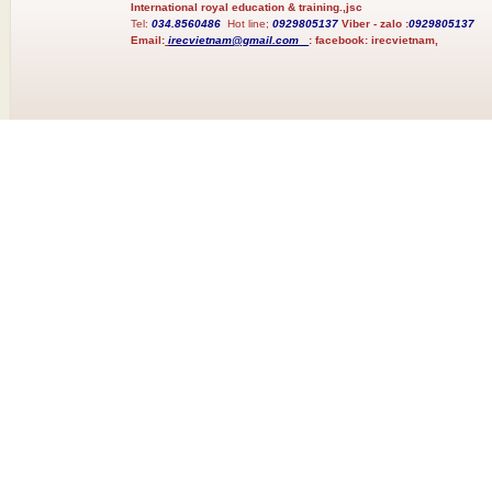
International royal education & training.,jsc
Tel:
034.8560486
Hot line;
0929805137
Viber - zalo :
0929805137
Email:
irecvietnam@gmail.com
:
facebook:
irecvietnam,