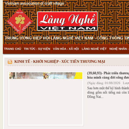
TRANG CHỦ
TIN TỨC - SỰ KIỆN
VĂN HÓA - XÃ HỘI
LÀNG NGHỀ VIỆT
NGHỆ NHÂN -
THAM KHẢO & KHÁM PHÁ
VIDEO
KINH TẾ - KHỞI NGHIỆP - XÚC TIẾN THƯƠNG MẠI
(39,60,93)- Phát triển thư
hòa mình cùng đời sống đư
(Ngày đăng: 01/08/2026 Lượt
Sau hơn một thế kỷ hình thành
dòng gốm nổi tiếng mà còn l
Đồng Nai...