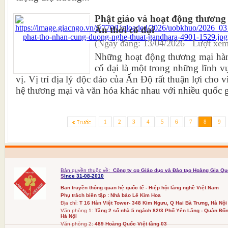
Phật giáo và hoạt động thương
Ấn thời cổ đại
(Ngày đăng: 13/04/2026 Lượt xem
Những hoạt động thương mại hàn
cổ đại là một trong những lĩnh v
vị. Vị trí địa lý độc đáo của Ấn Độ rất thuận lợi cho v
hệ thương mại và văn hóa khác nhau với nhiều quốc gi
1
2
3
4
5
6
7
8
9
Bản quyền thuộc về:
Công ty cp Giáo dục và Đào tạo Hoàng Gia Qu
S
Ince 31-08-2010
Ban truyền thông quan hệ quốc tế - Hiệp hội làng nghề Việt Nam
Phụ trách biên tập : Nhà báo Lê Kim Hoa
Địa chỉ:
T 16 Hàn Việt Tower- 348 Kim Ngưu, Q Hai Bà Trưng, Hà Nội
Văn phòng 1:
Tầng 2 số nhà 5 ngách 82/3 Phố Yên Lãng - Quận Đốn
Hà Nội
Văn phòng 2:
489 Hoàng Quốc Việt tầng 03