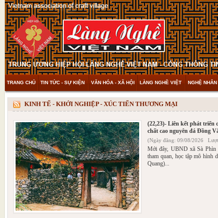
TRANG CHỦ
TIN TỨC - SỰ KIỆN
VĂN HÓA - XÃ HỘI
LÀNG NGHỀ VIỆT
NGHỆ NHÂN 
THAM KHẢO & KHÁM PHÁ
VIDEO
KINH TẾ - KHỞI NGHIỆP - XÚC TIẾN THƯƠNG MẠI
(22,23)- Liên kết phát triển
chất cao nguyên đá Đồng V
(Ngày đăng: 09/08/2026 Lượt
Mới đây, UBND xã Sà Phìn 
tham quan, học tập mô hình d
Quang)...