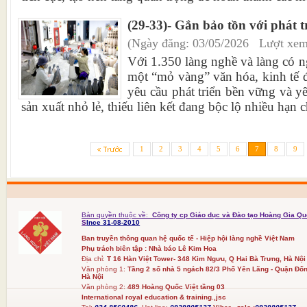
(29-33)- Gắn bảo tồn với phát t
(Ngày đăng: 03/05/2026 Lượt xem
Với 1.350 làng nghề và làng có 
một “mỏ vàng” văn hóa, kinh tế đ
yêu cầu phát triển bền vững và y
sản xuất nhỏ lẻ, thiếu liên kết đang bộc lộ nhiều hạn c
1
2
3
4
5
6
7
8
9
Bản quyền thuộc về:
Công ty cp Giáo dục và Đào tạo Hoàng Gia Qu
S
Ince 31-08-2010
Ban truyền thông quan hệ quốc tế - Hiệp hội làng nghề Việt Nam
Phụ trách biên tập : Nhà báo Lê Kim Hoa
Địa chỉ:
T 16 Hàn Việt Tower- 348 Kim Ngưu, Q Hai Bà Trưng, Hà Nội
Văn phòng 1:
Tầng 2 số nhà 5 ngách 82/3 Phố Yên Lãng - Quận Đốn
Hà Nội
Văn phòng 2:
489 Hoàng Quốc Việt tầng 03
International royal education & training.,jsc