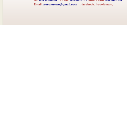
Tel:
034.8560486
Hot line;
0929805137
Viber - zalo :
0929805137
Email:
irecvietnam@gmail.com
:
facebook:
irecvietnam,