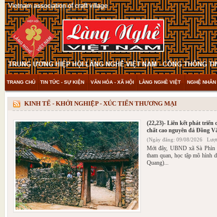
TRANG CHỦ
TIN TỨC - SỰ KIỆN
VĂN HÓA - XÃ HỘI
LÀNG NGHỀ VIỆT
NGHỆ NHÂN 
THAM KHẢO & KHÁM PHÁ
VIDEO
KINH TẾ - KHỞI NGHIỆP - XÚC TIẾN THƯƠNG MẠI
(22,23)- Liên kết phát triển
chất cao nguyên đá Đồng V
(Ngày đăng: 09/08/2026 Lượt
Mới đây, UBND xã Sà Phìn 
tham quan, học tập mô hình d
Quang)...