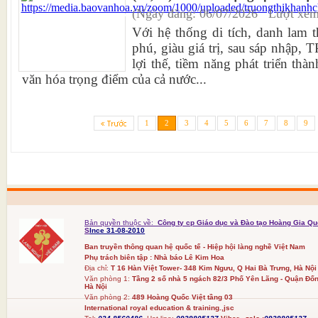
(Ngày đăng: 06/07/2026 Lượt xem
Với hệ thống di tích, danh lam 
phú, giàu giá trị, sau sáp nhập,
lợi thế, tiềm năng phát triển th
văn hóa trọng điểm của cả nước...
1
2
3
4
5
6
7
8
9
Bản quyền thuộc về:
Công ty cp Giáo dục và Đào tạo Hoàng Gia Qu
S
Ince 31-08-2010
Ban truyền thông quan hệ quốc tế - Hiệp hội làng nghề Việt Nam
Phụ trách biên tập : Nhà báo Lê Kim Hoa
Địa chỉ:
T 16 Hàn Việt Tower- 348 Kim Ngưu, Q Hai Bà Trưng, Hà Nội
Văn phòng 1:
Tầng 2 số nhà 5 ngách 82/3 Phố Yên Lãng - Quận Đốn
Hà Nội
Văn phòng 2:
489 Hoàng Quốc Việt tầng 03
International royal education & training.,jsc