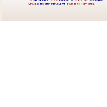
Tel:
034.8560486
Hot line;
0929805137
Viber - zalo :
0929805137
Email:
irecvietnam@gmail.com
:
facebook:
irecvietnam,