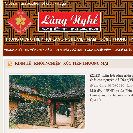
TRANG CHỦ
TIN TỨC - SỰ KIỆN
VĂN HÓA - XÃ HỘI
LÀNG NGHỀ VIỆT
NGHỆ NHÂN 
THAM KHẢO & KHÁM PHÁ
VIDEO
KINH TẾ - KHỞI NGHIỆP - XÚC TIẾN THƯƠNG MẠI
(22,23)- Liên kết phát triển
chất cao nguyên đá Đồng V
(Ngày đăng: 09/08/2026 Lượt
Mới đây, UBND xã Sà Phìn 
tham quan, học tập mô hình d
Quang)...