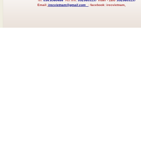
Tel:
034.8560486
Hot line;
0929805137
Viber - zalo :
0929805137
Email:
irecvietnam@gmail.com
:
facebook:
irecvietnam,