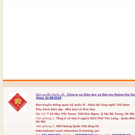
Bản quyền thuộc về:
Công ty cp Giáo dục và Đào tạo Hoàng Gia Qu
S
Ince 31-08-2010
Ban truyền thông quan hệ quốc tế - Hiệp hội làng nghề Việt Nam
Phụ trách biên tập : Nhà báo Lê Kim Hoa
Địa chỉ:
T 16 Hàn Việt Tower- 348 Kim Ngưu, Q Hai Bà Trưng, Hà Nội
Văn phòng 1:
Tầng 2 số nhà 5 ngách 82/3 Phố Yên Lãng - Quận Đốn
Hà Nội
Văn phòng 2:
489 Hoàng Quốc Việt tầng 03
International royal education & training.,jsc