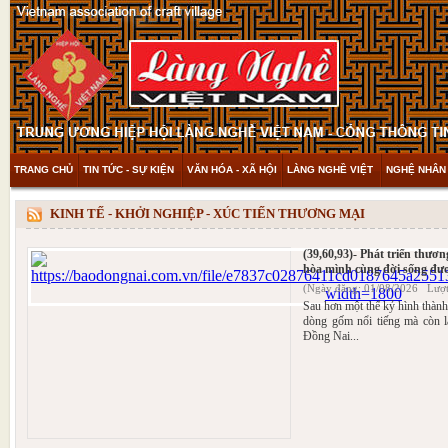
TRANG CHỦ
TIN TỨC - SỰ KIỆN
VĂN HÓA - XÃ HỘI
LÀNG NGHỀ VIỆT
NGHỆ NHÂN 
THAM KHẢO & KHÁM PHÁ
VIDEO
KINH TẾ - KHỞI NGHIỆP - XÚC TIẾN THƯƠNG MẠI
(39,60,93)- Phát triển thư
hòa mình cùng đời sống đư
(Ngày đăng: 01/08/2026 Lượt
Sau hơn một thế kỷ hình thành
dòng gốm nổi tiếng mà còn l
Đồng Nai...