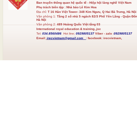
Ban truyền thông quan hệ quốc tế - Hiệp hội làng nghề Việt Nam
Phụ trách biên tập : Nhà báo Lê Kim Hoa
Địa chỉ:
T 16 Hàn Việt Tower- 348 Kim Ngưu, Q Hai Bà Trưng, Hà Nội
Văn phòng 1:
Tầng 2 số nhà 5 ngách 82/3 Phố Yên Lãng - Quận Đốn
Hà Nội
Văn phòng 2:
489 Hoàng Quốc Việt tầng 03
International royal education & training.,jsc
Tel:
034.8560486
Hot line;
0929805137
Viber - zalo :
0929805137
Email:
irecvietnam@gmail.com
:
facebook:
irecvietnam,