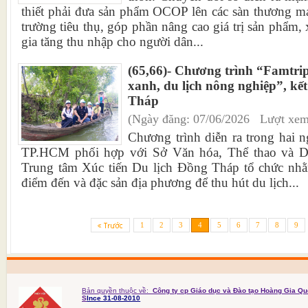
thiết phải đưa sản phẩm OCOP lên các sàn thương mạ
trường tiêu thụ, góp phần nâng cao giá trị sản phẩm,
gia tăng thu nhập cho người dân...
(65,66)- Chương trình “Famtrip
xanh, du lịch nông nghiệp”, kế
Tháp
(Ngày đăng: 07/06/2026 Lượt xem
Chương trình diễn ra trong hai 
TP.HCM phối hợp với Sở Văn hóa, Thể thao và D
Trung tâm Xúc tiến Du lịch Đồng Tháp tổ chức nhằm
điểm đến và đặc sản địa phương để thu hút du lịch...
1
2
3
4
5
6
7
8
9
Bản quyền thuộc về:
Công ty cp Giáo dục và Đào tạo Hoàng Gia Qu
S
Ince 31-08-2010