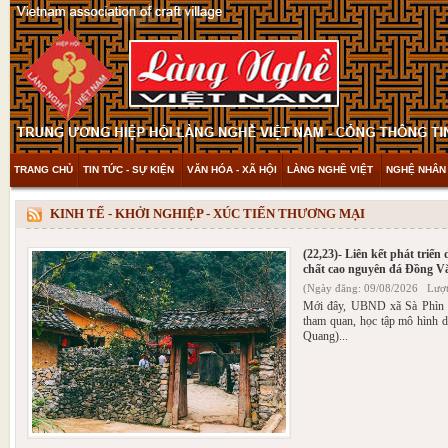
TRANG CHỦ
TIN TỨC - SỰ KIỆN
VĂN HÓA - XÃ HỘI
LÀNG NGHỀ VIỆT
NGHỆ NHÂN 
THAM KHẢO & KHÁM PHÁ
VIDEO
KINH TẾ - KHỞI NGHIỆP - XÚC TIẾN THƯƠNG MẠI
(22,23)- Liên kết phát triển
chất cao nguyên đá Đồng V
(Ngày đăng: 09/08/2026 Lượt
Mới đây, UBND xã Sà Phìn 
tham quan, học tập mô hình d
Quang)...