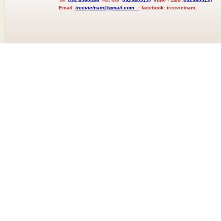
Tel:
034.8560486
Hot line;
0929805137
Viber - zalo :
0929805137
Email:
irecvietnam@gmail.com
:
facebook:
irecvietnam,