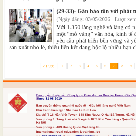
(29-33)- Gắn bảo tồn với phát t
(Ngày đăng: 03/05/2026 Lượt xem
Với 1.350 làng nghề và làng có 
một “mỏ vàng” văn hóa, kinh tế đ
yêu cầu phát triển bền vững và y
sản xuất nhỏ lẻ, thiếu liên kết đang bộc lộ nhiều hạn c
1
2
3
4
5
6
7
8
9
Bản quyền thuộc về:
Công ty cp Giáo dục và Đào tạo Hoàng Gia Qu
S
Ince 31-08-2010
Ban truyền thông quan hệ quốc tế - Hiệp hội làng nghề Việt Nam
Phụ trách biên tập : Nhà báo Lê Kim Hoa
Địa chỉ:
T 16 Hàn Việt Tower- 348 Kim Ngưu, Q Hai Bà Trưng, Hà Nội
Văn phòng 1:
Tầng 2 số nhà 5 ngách 82/3 Phố Yên Lãng - Quận Đốn
Hà Nội
Văn phòng 2:
489 Hoàng Quốc Việt tầng 03
International royal education & training.,jsc