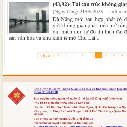
(43,92)- Tái cấu trúc không gi
(Ngày đăng: 21/05/2026 Lượt xem
Đà Nẵng mới sau hợp nhất có di
với không gian phát triển mở rộn
du, miền núi; từ đô thị hiện đại đ
sản văn hóa và khu kinh tế mở Chu Lai...
1
2
3
4
5
6
7
8
9
Bản quyền thuộc về:
Công ty cp Giáo dục và Đào tạo Hoàng Gia Qu
S
Ince 31-08-2010
Ban truyền thông quan hệ quốc tế - Hiệp hội làng nghề Việt Nam
Phụ trách biên tập : Nhà báo Lê Kim Hoa
Địa chỉ:
T 16 Hàn Việt Tower- 348 Kim Ngưu, Q Hai Bà Trưng, Hà Nội
Văn phòng 1:
Tầng 2 số nhà 5 ngách 82/3 Phố Yên Lãng - Quận Đốn
Hà Nội
Văn phòng 2:
489 Hoàng Quốc Việt tầng 03
International royal education & training.,jsc