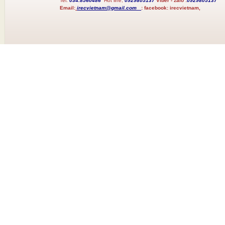
Tel:
034.8560486
Hot line;
0929805137
Viber - zalo :
0929805137
Email:
irecvietnam@gmail.com
:
facebook:
irecvietnam,