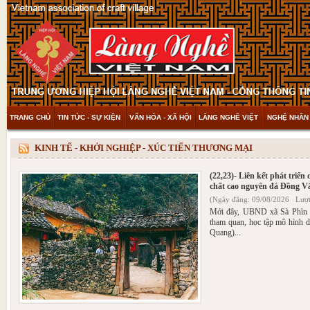
TRANG CHỦ
TIN TỨC - SỰ KIỆN
VĂN HÓA - XÃ HỘI
LÀNG NGHỀ VIỆT
NGHỆ NHÂN 
THAM KHẢO & KHÁM PHÁ
VIDEO
KINH TẾ - KHỞI NGHIỆP - XÚC TIẾN THƯƠNG MẠI
(22,23)- Liên kết phát triển
chất cao nguyên đá Đồng V
(Ngày đăng: 09/08/2026 Lượt
Mới đây, UBND xã Sà Phìn 
tham quan, học tập mô hình d
Quang)...