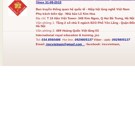
S
Ince 31-08-2010
Ban truyền thông quan hệ quốc tế - Hiệp hội làng nghề Việt Nam
Phụ trách biên tập : Nhà báo Lê Kim Hoa
Địa chỉ:
T 16 Hàn Việt Tower- 348 Kim Ngưu, Q Hai Bà Trưng, Hà Nội
Văn phòng 1:
Tầng 2 số nhà 5 ngách 82/3 Phố Yên Lãng - Quận Đốn
Hà Nội
Văn phòng 2:
489 Hoàng Quốc Việt tầng 03
International royal education & training.,jsc
Tel:
034.8560486
Hot line;
0929805137
Viber - zalo :
0929805137
Email:
irecvietnam@gmail.com
:
facebook:
irecvietnam,