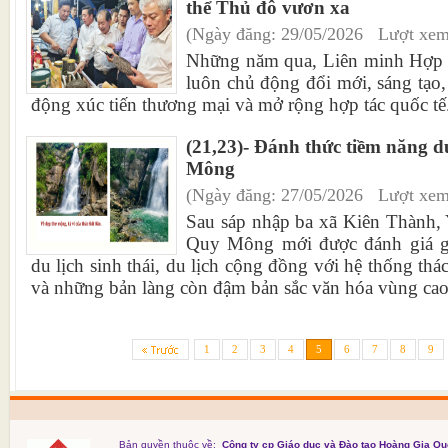
thể Thủ đô vươn xa
(Ngày đăng: 29/05/2026 Lượt xem
Những năm qua, Liên minh Hợp t
luôn chủ động đổi mới, sáng tạo, 
động xúc tiến thương mại và mở rộng hợp tác quốc tế.
(21,23)- Đánh thức tiềm năng du
Mông
(Ngày đăng: 27/05/2026 Lượt xem
Sau sáp nhập ba xã Kiên Thành,
Quy Mông mới được đánh giá già
du lịch sinh thái, du lịch cộng đồng với hệ thống th
và những bản làng còn đậm bản sắc văn hóa vùng cao.
1
2
3
4
5
6
7
8
9
Bản quyền thuộc về:
Công ty cp Giáo dục và Đào tạo Hoàng Gia Qu