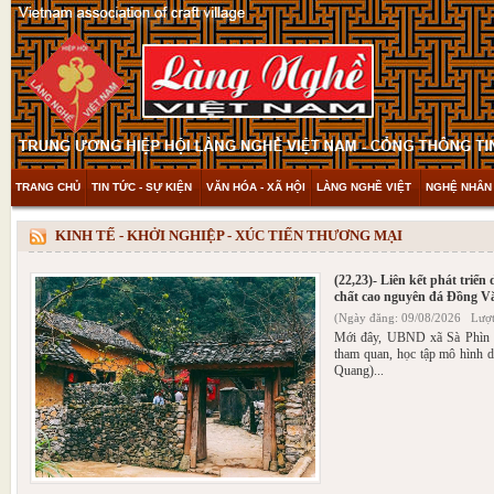
TRANG CHỦ
TIN TỨC - SỰ KIỆN
VĂN HÓA - XÃ HỘI
LÀNG NGHỀ VIỆT
NGHỆ NHÂN 
THAM KHẢO & KHÁM PHÁ
VIDEO
KINH TẾ - KHỞI NGHIỆP - XÚC TIẾN THƯƠNG MẠI
(22,23)- Liên kết phát triển
chất cao nguyên đá Đồng V
(Ngày đăng: 09/08/2026 Lượt
Mới đây, UBND xã Sà Phìn 
tham quan, học tập mô hình d
Quang)...