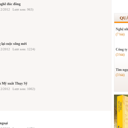
nghề đúc đồng
12/2012 Lượt xem: 963)
QU
Nghệ nh
(7 bài)
lại cuộc sống mới
/12/2012 Lượt xem: 1224)
Công ty
(3 bài)
Tìm ngọ
(3 bài)
ú Mỹ xuất Thụy Sỹ
/12/2012 Lượt xem: 1002)
ngoại