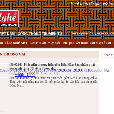
ỘI
LÀNG NGHỀ VIỆT
NGHỆ NHÂN - THỢ GIỎI
DU LỊCH
ẨM THỰC
HỘI CHỢ-LỄ HỘI
IẾN THƯƠNG MẠI
(39,60,93)- Phát triển thương hiệu gốm Biên Hòa: Sản phẩm phải
hòa mình cùng đời sống đương đại
(Ngày đăng: 01/08/2026 Lượt xem: 11)
Sau hơn một thế kỷ hình thành và phát triển, gốm Biên Hòa không chỉ là
dòng gốm nổi tiếng mà còn là một phần ký ức văn hóa của vùng đất
Đồng Nai...