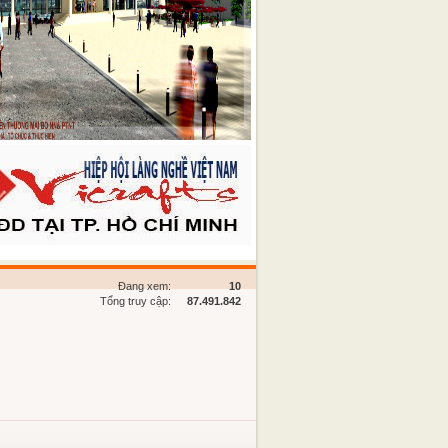
Đang xem:
10
Tổng truy cập:
87.491.842