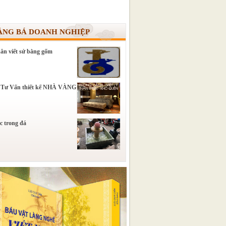
ẢNG BÁ DOANH NGHIỆP
ân viết sử bằng gốm
 Tư Vấn thiết kế NHÀ VÀNG
c trong đá