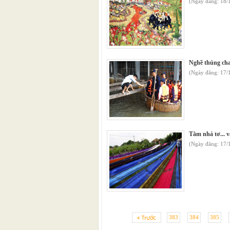
(Ngày đăng: 18
Nghề thúng cha
(Ngày đăng: 17/
Tằm nhả tơ... 
(Ngày đăng: 17
383
384
385