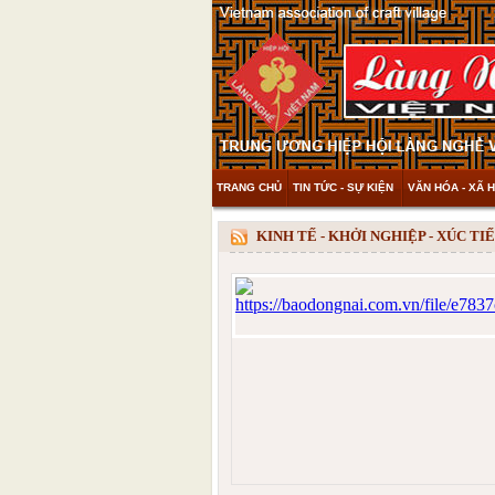
TRANG CHỦ
TIN TỨC - SỰ KIỆN
VĂN HÓA - XÃ H
THAM KHẢO & KHÁM PHÁ
VIDEO
KINH TẾ - KHỞI NGHIỆP - XÚC T