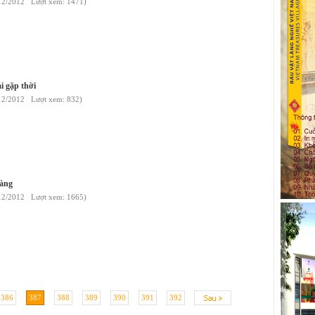
/12/2012 Lượt xem: 1471)
i gặp thời
12/2012 Lượt xem: 832)
vàng
/12/2012 Lượt xem: 1665)
386
387
388
389
390
391
392