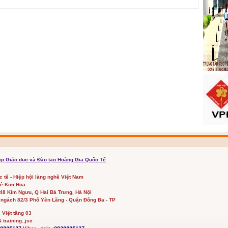
cp Giáo dục và Đào tạo Hoàng Gia Quốc Tế
ốc tế - Hiệp hội làng nghề Việt Nam
Lê Kim Hoa
348 Kim Ngưu, Q Hai Bà Trưng, Hà Nội
 ngách 82/3 Phố Yên Lãng - Quận Đống Đa - TP
Việt tầng 03
 training.,jsc