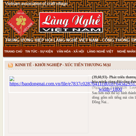
TRANG CHỦ
TIN TỨC - SỰ KIỆN
VĂN HÓA - XÃ HỘI
LÀNG NGHỀ VIỆT
NGHỆ NHÂN 
THAM KHẢO & KHÁM PHÁ
VIDEO
KINH TẾ - KHỞI NGHIỆP - XÚC TIẾN THƯƠNG MẠI
(39,60,93)- Phát triển thư
hòa mình cùng đời sống đư
(Ngày đăng: 01/08/2026 Lượt
Sau hơn một thế kỷ hình thành
dòng gốm nổi tiếng mà còn l
Đồng Nai...