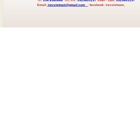
Tel:
034.8560486
Hot line;
0929805137
Viber - zalo :
0929805137
Email:
irecvietnam@gmail.com
:
facebook:
irecvietnam,