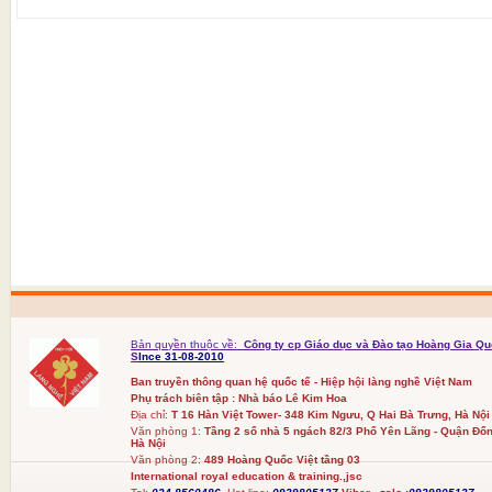
Bản quyền thuộc về:
Công ty cp Giáo dục và Đào tạo Hoàng Gia Qu
S
Ince 31-08-2010
Ban truyền thông quan hệ quốc tế - Hiệp hội làng nghề Việt Nam
Phụ trách biên tập : Nhà báo Lê Kim Hoa
Địa chỉ:
T 16 Hàn Việt Tower- 348 Kim Ngưu, Q Hai Bà Trưng, Hà Nội
Văn phòng 1:
Tầng 2 số nhà 5 ngách 82/3 Phố Yên Lãng - Quận Đốn
Hà Nội
Văn phòng 2:
489 Hoàng Quốc Việt tầng 03
International royal education & training.,jsc