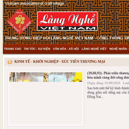
TRANG CHỦ
TIN TỨC - SỰ KIỆN
VĂN HÓA - XÃ HỘI
LÀNG NGHỀ VIỆT
NGHỆ NHÂN -
THAM KHẢO & KHÁM PHÁ
VIDEO
KINH TẾ - KHỞI NGHIỆP - XÚC TIẾN THƯƠNG MẠI
(39,60,93)- Phát triển thư
hòa mình cùng đời sống đư
(Ngày đăng: 01/08/2026 Lượt
Sau hơn một thế kỷ hình thành
dòng gốm nổi tiếng mà còn l
Đồng Nai...