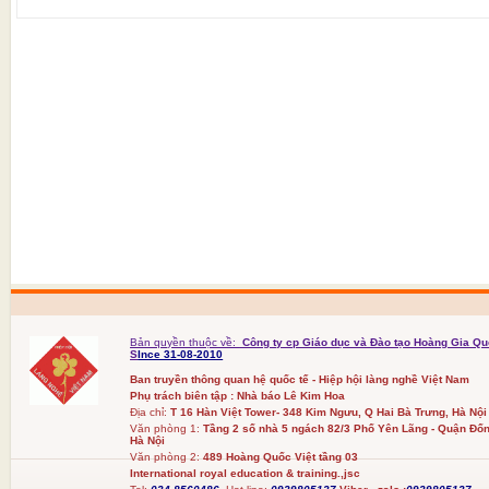
Bản quyền thuộc về:
Công ty cp Giáo dục và Đào tạo Hoàng Gia Qu
S
Ince 31-08-2010
Ban truyền thông quan hệ quốc tế - Hiệp hội làng nghề Việt Nam
Phụ trách biên tập : Nhà báo Lê Kim Hoa
Địa chỉ:
T 16 Hàn Việt Tower- 348 Kim Ngưu, Q Hai Bà Trưng, Hà Nội
Văn phòng 1:
Tầng 2 số nhà 5 ngách 82/3 Phố Yên Lãng - Quận Đốn
Hà Nội
Văn phòng 2:
489 Hoàng Quốc Việt tầng 03
International royal education & training.,jsc