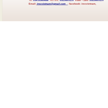
Tel:
034.8560486
Hot line;
0929805137
Viber - zalo :
0929805137
Email:
irecvietnam@gmail.com
:
facebook:
irecvietnam,