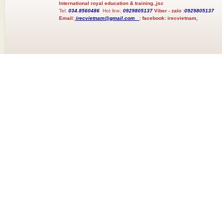
International royal education & training.,jsc
Tel:
034.8560486
Hot line;
0929805137
Viber - zalo :
0929805137
Email:
irecvietnam@gmail.com
:
facebook:
irecvietnam,