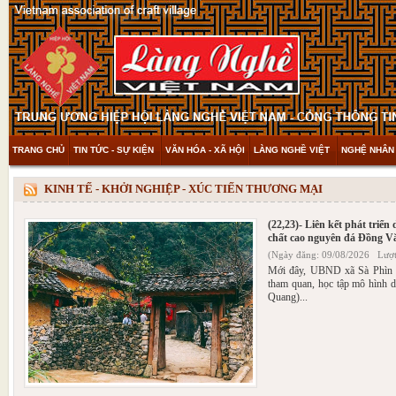
TRANG CHỦ
TIN TỨC - SỰ KIỆN
VĂN HÓA - XÃ HỘI
LÀNG NGHỀ VIỆT
NGHỆ NHÂN 
THAM KHẢO & KHÁM PHÁ
VIDEO
KINH TẾ - KHỞI NGHIỆP - XÚC TIẾN THƯƠNG MẠI
(22,23)- Liên kết phát triển
chất cao nguyên đá Đồng V
(Ngày đăng: 09/08/2026 Lượt
Mới đây, UBND xã Sà Phìn 
tham quan, học tập mô hình d
Quang)...