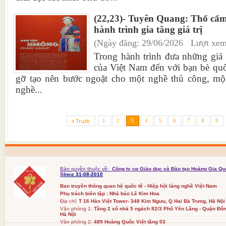
(22,23)- Tuyên Quang: Thổ cẩ
hành trình gia tăng giá trị
(Ngày đăng: 29/06/2026 Lượt xem
Trong hành trình đưa những giá 
của Việt Nam đến với bạn bè quố
gỡ tạo nên bước ngoặt cho một nghề thủ công, một
nghề...
1
2
3
4
5
6
7
8
9
Bản quyền thuộc về:
Công ty cp Giáo dục và Đào tạo Hoàng Gia Qu
S
Ince 31-08-2010
Ban truyền thông quan hệ quốc tế - Hiệp hội làng nghề Việt Nam
Phụ trách biên tập : Nhà báo Lê Kim Hoa
Địa chỉ:
T 16 Hàn Việt Tower- 348 Kim Ngưu, Q Hai Bà Trưng, Hà Nội
Văn phòng 1:
Tầng 2 số nhà 5 ngách 82/3 Phố Yên Lãng - Quận Đốn
Hà Nội
Văn phòng 2:
489 Hoàng Quốc Việt tầng 03