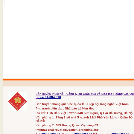
Bản quyền thuộc về:
Công ty cp Giáo dục và Đào tạo Hoàng Gia Qu
S
Ince 31-08-2010
Ban truyền thông quan hệ quốc tế - Hiệp hội làng nghề Việt Nam
Phụ trách biên tập : Nhà báo Lê Kim Hoa
Địa chỉ:
T 16 Hàn Việt Tower- 348 Kim Ngưu, Q Hai Bà Trưng, Hà Nội
Văn phòng 1:
Tầng 2 số nhà 5 ngách 82/3 Phố Yên Lãng - Quận Đốn
Hà Nội
Văn phòng 2:
489 Hoàng Quốc Việt tầng 03
International royal education & training.,jsc