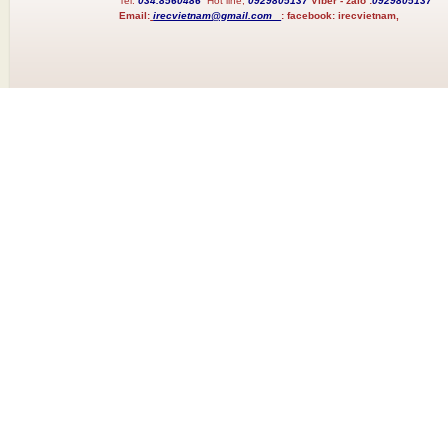
Tel:
034.8560486
Hot line;
0929805137
Viber - zalo :
0929805137
Email:
irecvietnam@gmail.com
:
facebook:
irecvietnam,