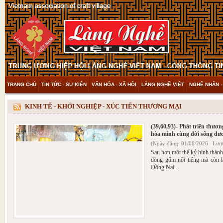
TRANG CHỦ
TIN TỨC - SỰ KIỆN
VĂN HÓA - XÃ HỘI
LÀNG NGHỀ VIỆT
NGHỆ NHÂN -
THAM KHẢO & KHÁM PHÁ
VIDEO
KINH TẾ - KHỞI NGHIỆP - XÚC TIẾN THƯƠNG MẠI
(39,60,93)- Phát triển thư
hòa mình cùng đời sống đư
(Ngày đăng: 01/08/2026 Lượt
Sau hơn một thế kỷ hình thành
dòng gốm nổi tiếng mà còn l
Đồng Nai...