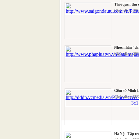
Thói quen thụ
(Ngày đăng: 28
Nhọc nhằn “chạ
(Ngày đăng: 28/
Gốm sứ Minh L
(Ngày đăng: 28
Hà Nội: Tập tr