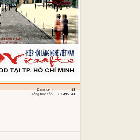
Đang xem:
21
Tổng truy cập:
87.495.541