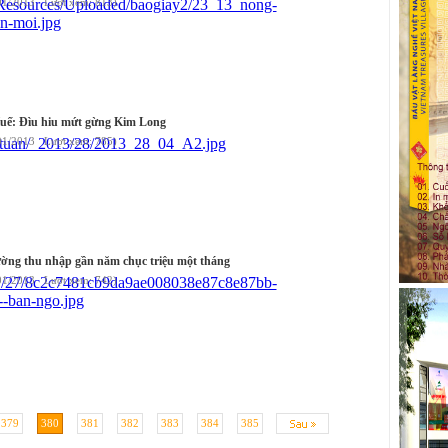
01/2013 Lượt xem: 813)
Huế: Đìu hiu mứt gừng Kim Long
01/2013 Lượt xem: 785)
ờng thu nhập gần năm chục triệu một tháng
01/2013 Lượt xem: 742)
379
380
381
382
383
384
385