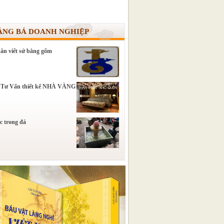
ẢNG BÁ DOANH NGHIỆP
ân viết sử bằng gốm
 Tư Vấn thiết kế NHÀ VÀNG
c trong đá