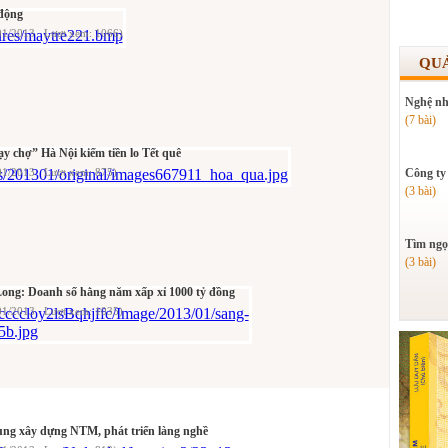
 động
/01/2013 Lượt xem: 1066)
QU
Nghệ nh
(7 bài)
y chợ” Hà Nội kiếm tiền lo Tết quê
01/2013 Lượt xem: 875)
Công ty
(3 bài)
Tìm ngọ
(3 bài)
ong: Doanh số hằng năm xấp xỉ 1000 tỷ đồng
/01/2013 Lượt xem: 1035)
ung xây dựng NTM, phát triển làng nghề