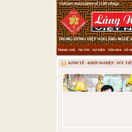
TRANG CHỦ
TIN TỨC - SỰ KIỆN
VĂN HÓA - XÃ H
THAM KHẢO & KHÁM PHÁ
VIDEO
KINH TẾ - KHỞI NGHIỆP - XÚC T