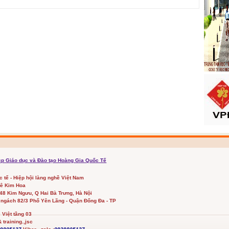
cp Giáo dục và Đào tạo Hoàng Gia Quốc Tế
ốc tế - Hiệp hội làng nghề Việt Nam
Lê Kim Hoa
348 Kim Ngưu, Q Hai Bà Trưng, Hà Nội
 ngách 82/3 Phố Yên Lãng - Quận Đống Đa - TP
Việt tầng 03
 training.,jsc