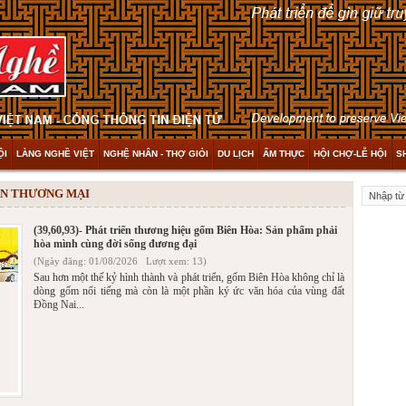
ỘI
LÀNG NGHỀ VIỆT
NGHỆ NHÂN - THỢ GIỎI
DU LỊCH
ẨM THỰC
HỘI CHỢ-LỄ HỘI
S
IẾN THƯƠNG MẠI
(39,60,93)- Phát triển thương hiệu gốm Biên Hòa: Sản phẩm phải
hòa mình cùng đời sống đương đại
(Ngày đăng: 01/08/2026 Lượt xem: 13)
Sau hơn một thế kỷ hình thành và phát triển, gốm Biên Hòa không chỉ là
dòng gốm nổi tiếng mà còn là một phần ký ức văn hóa của vùng đất
Đồng Nai...