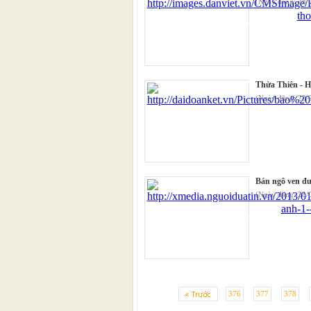
(Ngày đăng: 28/
Thừa Thiên - 
(Ngày đăng: 28/
Bán ngô ven đư
(Ngày đăng: 28/
376
377
378