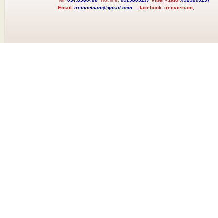
Tel:
034.8560486
Hot line;
0929805137
Viber - zalo :
0929805137
Email:
irecvietnam@gmail.com
:
facebook:
irecvietnam,