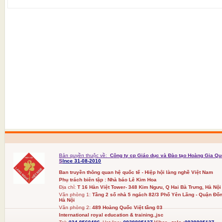
Bản quyền thuộc về:
Công ty cp Giáo dục và Đào tạo Hoàng Gia Qu
S
Ince 31-08-2010
Ban truyền thông quan hệ quốc tế - Hiệp hội làng nghề Việt Nam
Phụ trách biên tập : Nhà báo Lê Kim Hoa
Địa chỉ:
T 16 Hàn Việt Tower- 348 Kim Ngưu, Q Hai Bà Trưng, Hà Nội
Văn phòng 1:
Tầng 2 số nhà 5 ngách 82/3 Phố Yên Lãng - Quận Đốn
Hà Nội
Văn phòng 2:
489 Hoàng Quốc Việt tầng 03
International royal education & training.,jsc