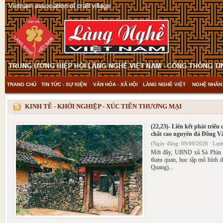
TRANG CHỦ
TIN TỨC - SỰ KIỆN
VĂN HÓA - XÃ HỘI
LÀNG NGHỀ VIỆT
NGHỆ NHÂN 
THAM KHẢO & KHÁM PHÁ
VIDEO
KINH TẾ - KHỞI NGHIỆP - XÚC TIẾN THƯƠNG MẠI
(22,23)- Liên kết phát triển
chất cao nguyên đá Đồng V
(Ngày đăng: 09/08/2026 Lượt
Mới đây, UBND xã Sà Phìn 
tham quan, học tập mô hình d
Quang)...