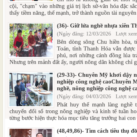
cội, "chạm" vào những giá trị lịch sử-văn hóa đặc sắ
thấy tiềm năng, thế mạnh, trở thành nguồn tài nguyên 
(36)- Giữ lửa nghề nhựa xiên T
(Ngày đăng: 12/03/2026 Lượt xem
Bên dòng sông Chu hiền hòa, từ
Toán, tỉnh Thanh Hóa vẫn được b
phú, nơi những cánh đồng lúa trả
Nhưng trên mảnh đất ấy, người nông dân không chỉ g
(29-33)- Chuyên Mỹ khơi dậy nộ
nghiệp công nghệ caoChuyên Mỹ
nghề, nông nghiệp công nghệ c
(Ngày đăng: 04/03/2026 Lượt xem
Phát huy thế mạnh làng nghề 
chuyển đổi số trong nông nghiệp và kinh tế tuần 
từng bước hiện thực hóa mục tiêu tăng trưởng hai con 
(48,49,86)- Tìm cách tiêu thụ đ