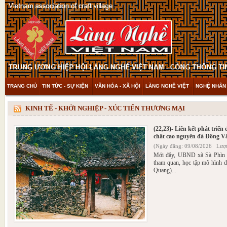
TRANG CHỦ
TIN TỨC - SỰ KIỆN
VĂN HÓA - XÃ HỘI
LÀNG NGHỀ VIỆT
NGHỆ NHÂN 
THAM KHẢO & KHÁM PHÁ
VIDEO
KINH TẾ - KHỞI NGHIỆP - XÚC TIẾN THƯƠNG MẠI
(22,23)- Liên kết phát triển
chất cao nguyên đá Đồng V
(Ngày đăng: 09/08/2026 Lượt
Mới đây, UBND xã Sà Phìn 
tham quan, học tập mô hình d
Quang)...