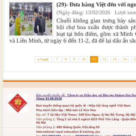
(29)- Đưa hàng Việt đến với ng
(Ngày đăng: 13/02/2026 Lượt xem
Chuỗi không gian trưng bày sản
hội chợ hoa xuân được thành p
loạt tại bốn điểm, gồm xã Minh
và Liên Minh, từ ngày 6 đến 11-2, đã để lại dấu ấn sâu
7
8
9
10
11
12
13
14
1
Bản quyền thuộc về:
Công ty cp Giáo dục và Đào tạo Hoàng Gia Qu
S
Ince 31-08-2010
Ban truyền thông quan hệ quốc tế - Hiệp hội làng nghề Việt Nam
Phụ trách biên tập : Nhà báo Lê Kim Hoa
Địa chỉ:
T 16 Hàn Việt Tower- 348 Kim Ngưu, Q Hai Bà Trưng, Hà Nội
Văn phòng 1:
Tầng 2 số nhà 5 ngách 82/3 Phố Yên Lãng - Quận Đốn
Hà Nội
Văn phòng 2:
489 Hoàng Quốc Việt tầng 03
International royal education & training.,jsc