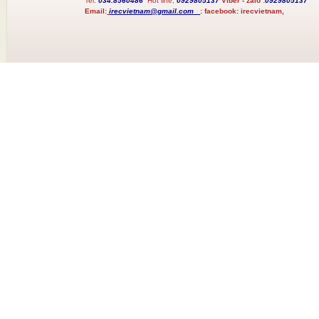
Tel:
034.8560486
Hot line;
0929805137
Viber - zalo :
0929805137
Email:
irecvietnam@gmail.com
:
facebook:
irecvietnam,