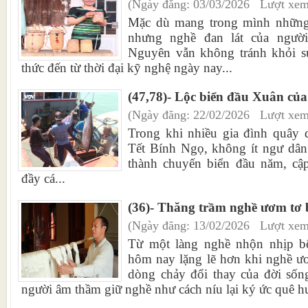
(Ngày đăng: 03/03/2026 Lượt xem
Mặc dù mang trong mình những g
nhưng nghề đan lát của người
Nguyên vẫn không tránh khỏi sự
thức đến từ thời đại kỹ nghệ ngày nay...
(47,78)- Lộc biển đầu Xuân củ
(Ngày đăng: 22/02/2026 Lượt xem
Trong khi nhiều gia đình quâ
Tết Bính Ngọ, không ít ngư dân
thành chuyến biển đầu năm, cậ
đầy cá...
(36)- Thăng trầm nghề ươm tơ
(Ngày đăng: 13/02/2026 Lượt xem
Từ một làng nghề nhộn nhịp 
hôm nay lặng lẽ hơn khi nghề ư
dòng chảy đổi thay của đời sốn
người âm thầm giữ nghề như cách níu lại ký ức quê h