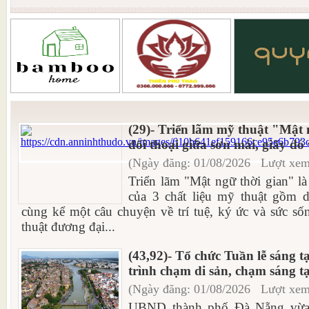
(29)- Triển lãm mỹ thuật "Mật 
đối thoại giữa sơn mài, giấy dó 
(Ngày đăng: 01/08/2026 Lượt xem
Triển lãm "Mật ngữ thời gian" là
của 3 chất liệu mỹ thuật gồm d
cùng kể một câu chuyện về trí tuệ, ký ức và sức số
thuật đương đại...
(43,92)- Tổ chức Tuần lễ sáng 
trình chạm di sản, chạm sáng t
(Ngày đăng: 01/08/2026 Lượt xem
UBND thành phố Đà Nẵng vừa 