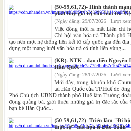
(50-59,61,72)- Hình thành mạng 
phát huy giá trị văn hóa trà Vi
(Ngày đăng: 29/07/2026 Lượt xem
Việc đồng thời ra mắt Liên chi h
Chi hội văn hóa trà Thành phố 
tạo nên một hệ thống liên kết từ cấp quốc gia đến đị
dựng một mạng lưới văn hóa trà có tính liên vùng...
(KR)- NTK - đạo diễn Nguyễn 
Hàn Quốc
(Ngày đăng: 28/07/2026 Lượt xem
Mới đây, trong khuôn khổ Chương
tại Hàn Quốc của TP.Huế do ông
Phó Chủ tịch UBND thành phố Huế làm Trưởng đoàn đ
động quảng bá, giới thiệu những giá trị đặc sắc của 
bạn bè Hàn Quốc...
(50-59,61,72)- Triển lãm "Đi bộ 
thực sự" của họa sĩ Đào Tuấn