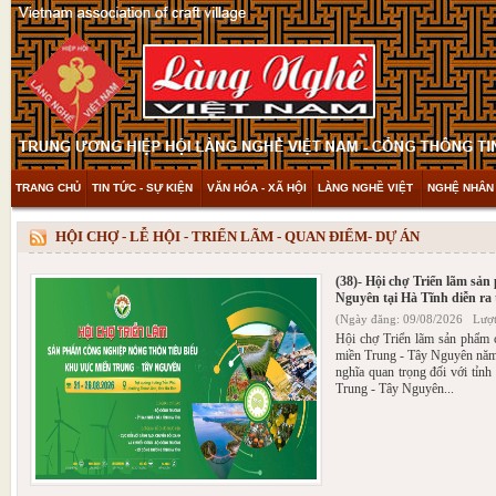
TRANG CHỦ
TIN TỨC - SỰ KIỆN
VĂN HÓA - XÃ HỘI
LÀNG NGHỀ VIỆT
NGHỆ NHÂN 
THAM KHẢO & KHÁM PHÁ
VIDEO
HỘI CHỢ - LỄ HỘI - TRIỂN LÃM - QUAN ĐIỂM- DỰ ÁN
(38)- Hội chợ Triển lãm sả
Nguyên tại Hà Tĩnh diễn ra 
(Ngày đăng: 09/08/2026 Lượt
Hội chợ Triển lãm sản phẩm 
miền Trung - Tây Nguyên năm 
nghĩa quan trọng đối với tỉnh
Trung - Tây Nguyên...