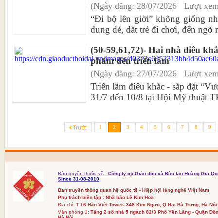
(Ngày đăng: 28/07/2026 Lượt xem
“Đi bộ lên giời” không giống n
dung dẻ, dắt trẻ đi chơi, đến ngõ n
(50-59,61,72)- Hai nhà điêu kh
phẩm đến triển lãm
(Ngày đăng: 27/07/2026 Lượt xem
Triển lãm điêu khắc - sắp đặt “Vượ
31/7 đến 10/8 tại Hội Mỹ thuật 
1
2
3
4
5
6
7
8
9
Bản quyền thuộc về:
Công ty cp Giáo dục và Đào tạo Hoàng Gia Qu
S
Ince 31-08-2010
Ban truyền thông quan hệ quốc tế - Hiệp hội làng nghề Việt Nam
Phụ trách biên tập : Nhà báo Lê Kim Hoa
Địa chỉ:
T 16 Hàn Việt Tower- 348 Kim Ngưu, Q Hai Bà Trưng, Hà Nội
Văn phòng 1:
Tầng 2 số nhà 5 ngách 82/3 Phố Yên Lãng - Quận Đốn
Hà Nội