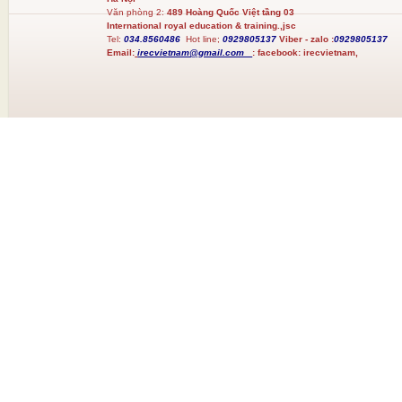
Văn phòng 2:
489 Hoàng Quốc Việt tầng 03
International royal education & training.,jsc
Tel:
034.8560486
Hot line;
0929805137
Viber - zalo :
0929805137
Email:
irecvietnam@gmail.com
:
facebook:
irecvietnam,