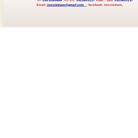
Tel:
034.8560486
Hot line;
0929805137
Viber - zalo :
0929805137
Email:
irecvietnam@gmail.com
:
facebook:
irecvietnam,