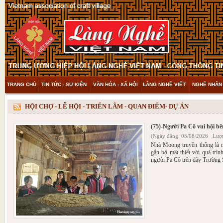
TRANG CHỦ
TIN TỨC - SỰ KIỆN
VĂN HÓA - XÃ HỘI
LÀNG NGHỀ VIỆT
NGHỆ NHÂN 
THAM KHẢO & KHÁM PHÁ
VIDEO
HỘI CHỢ - LỄ HỘI - TRIỂN LÃM - QUAN ĐIỂM- DỰ ÁN
(75)-Người Pa Cô vui hội b
(Ngày đăng: 05/08/2026 Lượt
Nhà Moong truyền thống là mộ
gắn bó mật thiết với quá trìn
người Pa Cô trên dãy Trường 