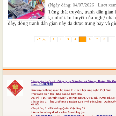
(Ngày đăng: 04/07/2026 Lượt xem
Từng thất truyền, tranh dân gia
lại nhờ tâm huyết của nghệ nhâ
đây, dòng tranh dân gian này đã được trưng bày và giới
1
2
3
4
5
6
7
8
9
Bản quyền thuộc về:
Công ty cp Giáo dục và Đào tạo Hoàng Gia Qu
S
Ince 31-08-2010
Ban truyền thông quan hệ quốc tế - Hiệp hội làng nghề Việt Nam
Phụ trách biên tập : Nhà báo Lê Kim Hoa
Địa chỉ:
T 16 Hàn Việt Tower- 348 Kim Ngưu, Q Hai Bà Trưng, Hà Nội
Văn phòng 1:
Tầng 2 số nhà 5 ngách 82/3 Phố Yên Lãng - Quận Đốn
Hà Nội
Văn phòng 2:
489 Hoàng Quốc Việt tầng 03
International royal education & training.,jsc