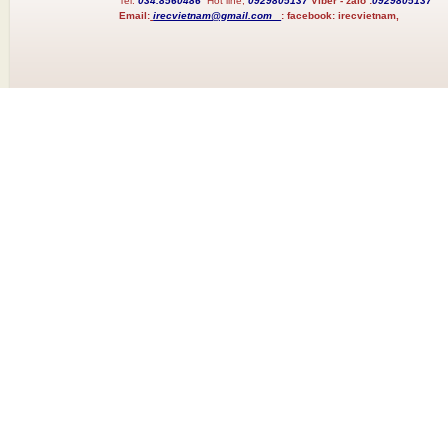
Tel:
034.8560486
Hot line;
0929805137
Viber - zalo :
0929805137
Email:
irecvietnam@gmail.com
:
facebook:
irecvietnam,