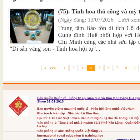
(75)- Tinh hoa thủ công và mỹ 
(Ngày đăng: 13/07/2026 Lượt xem
Trung tâm Bảo tồn di tích Cố đ
Cung đình Huế phối hợp với H
Chí Minh cùng các nhà sưu tập t
“Di sản vàng son - Tinh hoa hội tụ”...
1
2
3
4
5
6
7
8
9
Bản quyền thuộc về:
Công ty cp Giáo dục và Đào tạo Hoàng Gia Qu
S
Ince 31-08-2010
Ban truyền thông quan hệ quốc tế - Hiệp hội làng nghề Việt Nam
Phụ trách biên tập : Nhà báo Lê Kim Hoa
Địa chỉ:
T 16 Hàn Việt Tower- 348 Kim Ngưu, Q Hai Bà Trưng, Hà Nội
Văn phòng 1:
Tầng 2 số nhà 5 ngách 82/3 Phố Yên Lãng - Quận Đốn
Hà Nội
Văn phòng 2:
489 Hoàng Quốc Việt tầng 03
International royal education & training.,jsc