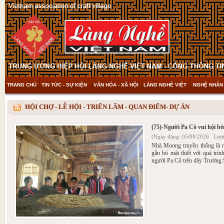
TRANG CHỦ
TIN TỨC - SỰ KIỆN
VĂN HÓA - XÃ HỘI
LÀNG NGHỀ VIỆT
NGHỆ NHÂN 
THAM KHẢO & KHÁM PHÁ
VIDEO
HỘI CHỢ - LỄ HỘI - TRIỂN LÃM - QUAN ĐIỂM- DỰ ÁN
(75)-Người Pa Cô vui hội b
(Ngày đăng: 05/08/2026 Lượt
Nhà Moong truyền thống là mộ
gắn bó mật thiết với quá trìn
người Pa Cô trên dãy Trường 