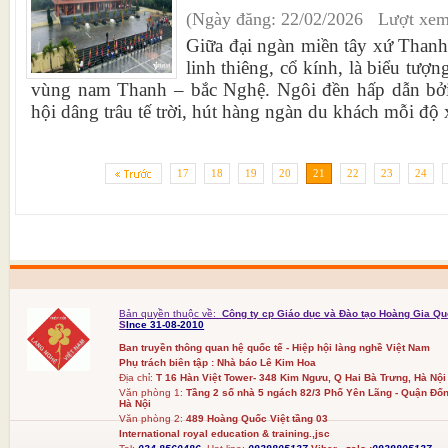
(Ngày đăng: 22/02/2026 Lượt xem
Giữa đại ngàn miền tây xứ Thanh
linh thiêng, cổ kính, là biểu tượ
vùng nam Thanh – bắc Nghệ. Ngôi đền hấp dẫn bởi 
hội dâng trâu tế trời, hút hàng ngàn du khách mỗi độ 
17
18
19
20
21
22
23
24
Bản quyền thuộc về:
Công ty cp Giáo dục và Đào tạo Hoàng Gia Qu
S
Ince 31-08-2010
Ban truyền thông quan hệ quốc tế - Hiệp hội làng nghề Việt Nam
Phụ trách biên tập : Nhà báo Lê Kim Hoa
Địa chỉ:
T 16 Hàn Việt Tower- 348 Kim Ngưu, Q Hai Bà Trưng, Hà Nội
Văn phòng 1:
Tầng 2 số nhà 5 ngách 82/3 Phố Yên Lãng - Quận Đốn
Hà Nội
Văn phòng 2:
489 Hoàng Quốc Việt tầng 03
International royal education & training.,jsc