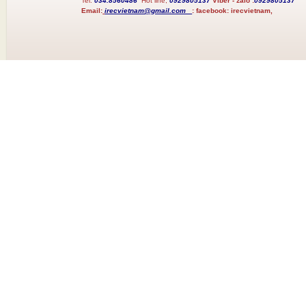
Tel:
034.8560486
Hot line;
0929805137
Viber - zalo :
0929805137
Email:
irecvietnam@gmail.com
:
facebook:
irecvietnam,