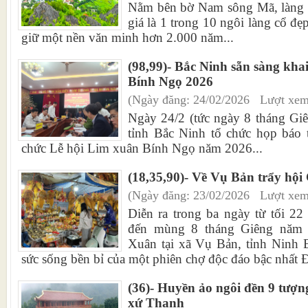
Nằm bên bờ Nam sông Mã, làng
giá là 1 trong 10 ngôi làng cổ đẹ
giữ một nền văn minh hơn 2.000 năm...
(98,99)- Bắc Ninh sẵn sàng kha
Bính Ngọ 2026
(Ngày đăng: 24/02/2026 Lượt xem
Ngày 24/2 (tức ngày 8 tháng Gi
tỉnh Bắc Ninh tổ chức họp báo t
chức Lễ hội Lim xuân Bính Ngọ năm 2026...
(18,35,90)- Về Vụ Bản trẩy hội
(Ngày đăng: 23/02/2026 Lượt xem
Diễn ra trong ba ngày từ tối 2
đến mùng 8 tháng Giêng năm 
Xuân tại xã Vụ Bản, tỉnh Ninh B
sức sống bền bỉ của một phiên chợ độc đáo bậc nhất 
(36)- Huyền ảo ngôi đền 9 tượn
xứ Thanh