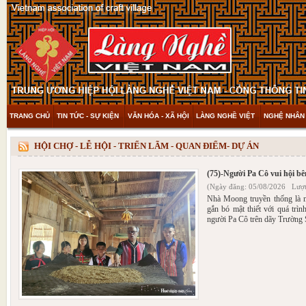
TRANG CHỦ
TIN TỨC - SỰ KIỆN
VĂN HÓA - XÃ HỘI
LÀNG NGHỀ VIỆT
NGHỆ NHÂN 
THAM KHẢO & KHÁM PHÁ
VIDEO
HỘI CHỢ - LỄ HỘI - TRIỂN LÃM - QUAN ĐIỂM- DỰ ÁN
(75)-Người Pa Cô vui hội b
(Ngày đăng: 05/08/2026 Lượt
Nhà Moong truyền thống là mộ
gắn bó mật thiết với quá trìn
người Pa Cô trên dãy Trường 