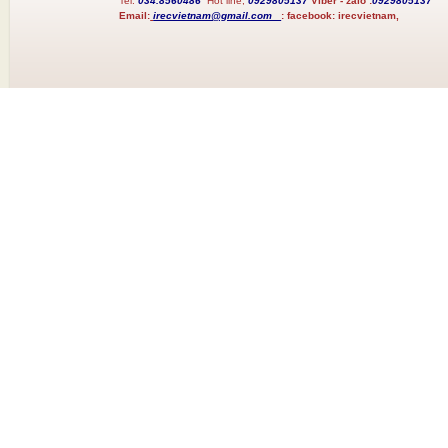
Tel:
034.8560486
Hot line;
0929805137
Viber - zalo :
0929805137
Email:
irecvietnam@gmail.com
:
facebook:
irecvietnam,