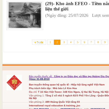
(29)- Kho ảnh EFEO - Tiềm năn
liệu thế giới
(Ngày đăng: 25/07/2026 Lượt xem
1
2
3
4
5
6
7
8
9
Bản quyền thuộc về:
Công ty cp Giáo dục và Đào tạo Hoàng Gia Qu
S
Ince 31-08-2010
Ban truyền thông quan hệ quốc tế - Hiệp hội làng nghề Việt Nam
Phụ trách biên tập : Nhà báo Lê Kim Hoa
Địa chỉ:
T 16 Hàn Việt Tower- 348 Kim Ngưu, Q Hai Bà Trưng, Hà Nội
Văn phòng 1:
Tầng 2 số nhà 5 ngách 82/3 Phố Yên Lãng - Quận Đốn
Hà Nội
Văn phòng 2:
489 Hoàng Quốc Việt tầng 03
International royal education & training.,jsc