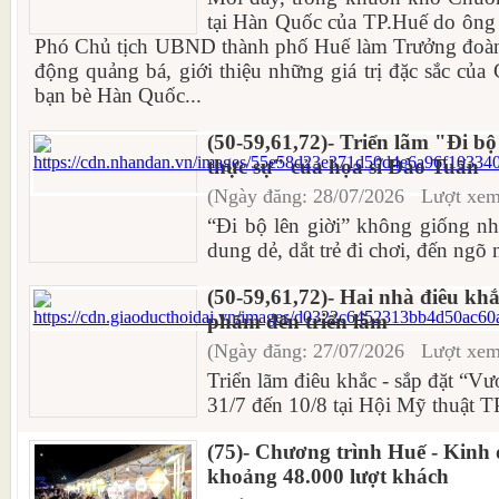
tại Hàn Quốc của TP.Huế do ông
Phó Chủ tịch UBND thành phố Huế làm Trưởng đoàn đ
động quảng bá, giới thiệu những giá trị đặc sắc của 
bạn bè Hàn Quốc...
(50-59,61,72)- Triển lãm "Đi bộ 
thực sự" của họa sĩ Đào Tuấn
(Ngày đăng: 28/07/2026 Lượt xem
“Đi bộ lên giời” không giống n
dung dẻ, dắt trẻ đi chơi, đến ngõ n
(50-59,61,72)- Hai nhà điêu kh
phẩm đến triển lãm
(Ngày đăng: 27/07/2026 Lượt xem
Triển lãm điêu khắc - sắp đặt “Vượ
31/7 đến 10/8 tại Hội Mỹ thuật 
(75)- Chương trình Huế - Kinh
khoảng 48.000 lượt khách