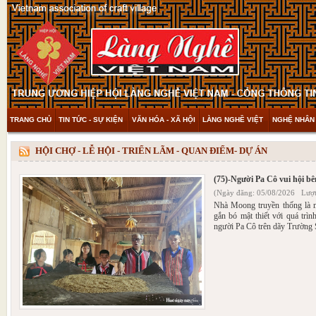
TRANG CHỦ
TIN TỨC - SỰ KIỆN
VĂN HÓA - XÃ HỘI
LÀNG NGHỀ VIỆT
NGHỆ NHÂN 
THAM KHẢO & KHÁM PHÁ
VIDEO
HỘI CHỢ - LỄ HỘI - TRIỂN LÃM - QUAN ĐIỂM- DỰ ÁN
(75)-Người Pa Cô vui hội b
(Ngày đăng: 05/08/2026 Lượt
Nhà Moong truyền thống là mộ
gắn bó mật thiết với quá trìn
người Pa Cô trên dãy Trường 