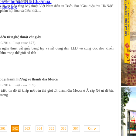
10/2014 Lượt xem: 571)
10, tại Bảo tàng Mỹ thuật Việt Nam diễn ra Triển lãm "Giai điệu thu Hà Nội"
 phẩm hội họa và điêu khắc...
 đến từ nghệ thuật cắt giấy
10/2014 Lượt xem: 677)
 nghệ thuật cắt giấy bằng tay và sử dụng đèn LED vô cùng độc đáo khiến
ìm trong thế giới cổ tích...
 đại hành hương về thánh địa Mecca
10/2014 Lượt xem: 959)
triệu tín đồ từ khắp nơi trên thế giới tới thánh địa Mecca ở Ả-rập Xê-út để bắt
hương...
361
362
363
364
365
366
367