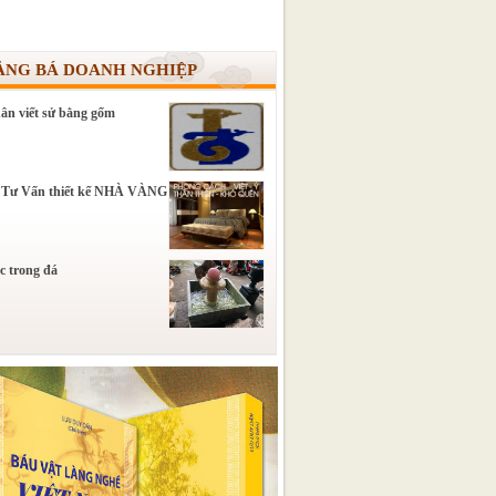
ẢNG BÁ DOANH NGHIỆP
ân viết sử bằng gốm
 Tư Vấn thiết kế NHÀ VÀNG
c trong đá