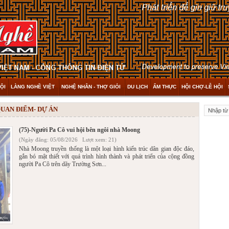
ỘI
LÀNG NGHỀ VIỆT
NGHỆ NHÂN - THỢ GIỎI
DU LỊCH
ẨM THỰC
HỘI CHỢ-LỄ HỘI
 QUAN ĐIỂM- DỰ ÁN
(75)-Người Pa Cô vui hội bên ngôi nhà Moong
(Ngày đăng: 05/08/2026 Lượt xem: 21)
Nhà Moong truyền thống là một loại hình kiến trúc dân gian độc đáo,
gắn bó mật thiết với quá trình hình thành và phát triển của cộng đồng
người Pa Cô trên dãy Trường Sơn...