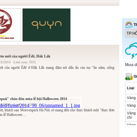
ơm mới của người Êđê, Đắk Lắk
10/2014 Lượt xem: 593)
i của người Êđê ở Đắk Lắk mang đậm nét dấu ấn của tục “ăn năm, uống
uái" chào đón mùa lễ hội Halloween 2014
10/2014 Lượt xem: 564)
i, khách sạn Moevenpick Hà Nội sẽ mang đến cho thực khách một "thực đơn
n lễ Halloween ...