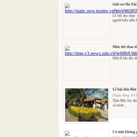
Giới trẻ Hà Nộ
(Ngày đăng: 06/
Lễ hội âm nhạc
người biểu diễn l
Môn thể thao độ
(Ngày đăng: 06/
Một lễ hội độc đ
Lễ hội dừa Bến 
(Ngày đăng: 03/
Tỉnh Bến Tre đượ
cả nước...
Có một không 