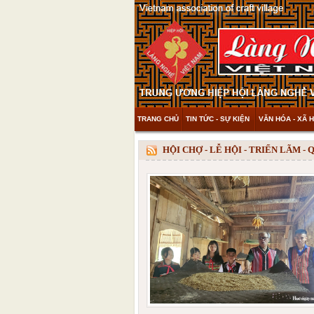
TRANG CHỦ
TIN TỨC - SỰ KIỆN
VĂN HÓA - XÃ H
THAM KHẢO & KHÁM PHÁ
VIDEO
HỘI CHỢ - LỄ HỘI - TRIỂN LÃM -