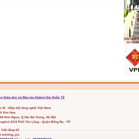
cp Giáo dục và Đào tạo Hoàng Gia Quốc Tế
ốc tế - Hiệp hội làng nghề Việt Nam
Lê Kim Hoa
348 Kim Ngưu, Q Hai Bà Trưng, Hà Nội
 ngách 82/3 Phố Yên Lãng - Quận Đống Đa - TP
Việt tầng 03
 training.,jsc