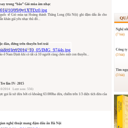
i say trong “bão” Gió mùa âm nhạc
10/2014 Lượt xem: 559)
 quốc tế Gió mùa tại Hoàng thành Thăng Long (Hà Nội) ghi đậm dấu ấn cho
QU
ẫn khán giả yêu nhạc thủ đô...
Nghệ nh
(7 bài)
c đáo, đứng trên thuyền bơi trải
10/2014 Lượt xem: 609)
Công ty
áo ở Nam Định khi có tất cả 10 người cùng chèo một con thuyền...
(3 bài)
Tìm ngọ
(3 bài)
Tre lần IV- 2015
10/2014 Lượt xem: 556)
c gọi là xứ dừa bởi có khoảng 63.000ha dừa, chiếm trên 1/3 diện tích dừa của
gian nghệ thuật mang đậm dấu ấn Hà Nội