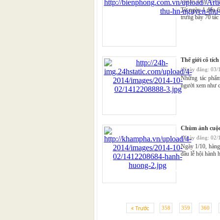
(Ngày đăng: 03/
Từ ngày 1 đến 6-
trưng bày 70 tác
Thế giới cổ tích
(Ngày đăng: 03/
Những tác phẩm
người xem như ch
Chùm ảnh cuộc
(Ngày đăng: 02/
Ngày 1/10, hàng 
đầu lễ hội hành 
358
359
360