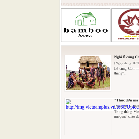
Nghi lễ cúng C
(Ngày đăng: 07/
Lễ cúng Cơm mớ
tháng”...
"Thực đơn ma q
(Ngày đăng: 06/
Trong tháng Mườ
ma quái" chào đó