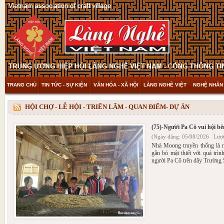
TRANG CHỦ
TIN TỨC - SỰ KIỆN
VĂN HÓA - XÃ HỘI
LÀNG NGHỀ VIỆT
NGHỆ NHÂN 
THAM KHẢO & KHÁM PHÁ
VIDEO
HỘI CHỢ - LỄ HỘI - TRIỂN LÃM - QUAN ĐIỂM- DỰ ÁN
(75)-Người Pa Cô vui hội b
(Ngày đăng: 05/08/2026 Lượt
Nhà Moong truyền thống là mộ
gắn bó mật thiết với quá trìn
người Pa Cô trên dãy Trường 