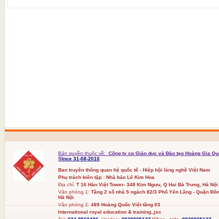
Bản quyền thuộc về:
Công ty cp Giáo dục và Đào tạo Hoàng Gia Qu
S
Ince 31-08-2010
Ban truyền thông quan hệ quốc tế - Hiệp hội làng nghề Việt Nam
Phụ trách biên tập : Nhà báo Lê Kim Hoa
Địa chỉ:
T 16 Hàn Việt Tower- 348 Kim Ngưu, Q Hai Bà Trưng, Hà Nội
Văn phòng 1:
Tầng 2 số nhà 5 ngách 82/3 Phố Yên Lãng - Quận Đốn
Hà Nội
Văn phòng 2:
489 Hoàng Quốc Việt tầng 03
International royal education & training.,jsc