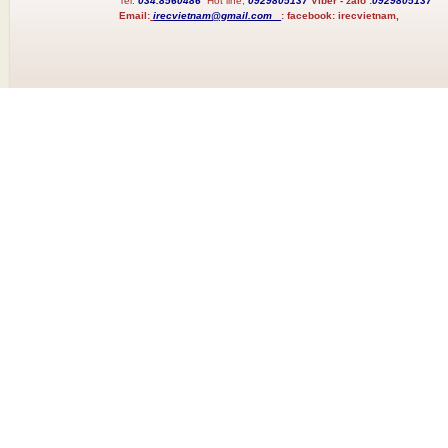
Tel:
034.8560486
Hot line;
0929805137
Viber - zalo :
0929805137
Email:
irecvietnam@gmail.com
:
facebook:
irecvietnam,