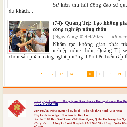
Sự kiện thu hút đông đảo sự qu
du khách...
(74)- Quảng Trị: Tạo không gia
công nghiệp nông thôn
(Ngày đăng: 02/04/2026 Lượt xem
Nhằm tạo không gian phát tr
nghiệp nông thôn, Quảng Trị sẽ
chọn sản phẩm công nghiệp nông thôn tiêu biểu cấp t
12
13
14
15
16
17
18
19
Bản quyền thuộc về:
Công ty cp Giáo dục và Đào tạo Hoàng Gia Qu
S
Ince 31-08-2010
Ban truyền thông quan hệ quốc tế - Hiệp hội làng nghề Việt Nam
Phụ trách biên tập : Nhà báo Lê Kim Hoa
Địa chỉ:
T 16 Hàn Việt Tower- 348 Kim Ngưu, Q Hai Bà Trưng, Hà Nội
Văn phòng 1:
Tầng 2 số nhà 5 ngách 82/3 Phố Yên Lãng - Quận Đốn
Hà Nội