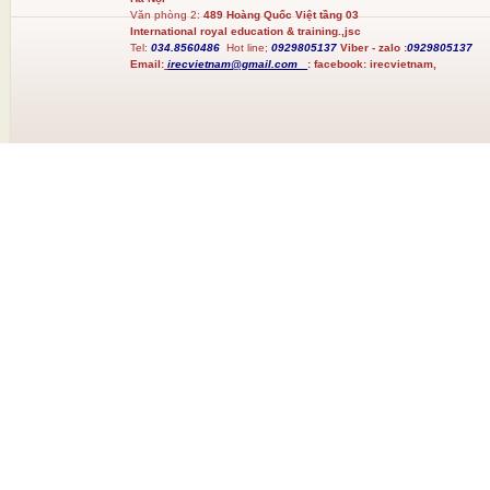
Văn phòng 2:
489 Hoàng Quốc Việt tầng 03
International royal education & training.,jsc
Tel:
034.8560486
Hot line;
0929805137
Viber - zalo :
0929805137
Email:
irecvietnam@gmail.com
:
facebook:
irecvietnam,