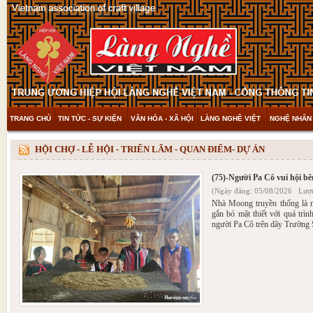
TRANG CHỦ
TIN TỨC - SỰ KIỆN
VĂN HÓA - XÃ HỘI
LÀNG NGHỀ VIỆT
NGHỆ NHÂN 
THAM KHẢO & KHÁM PHÁ
VIDEO
HỘI CHỢ - LỄ HỘI - TRIỂN LÃM - QUAN ĐIỂM- DỰ ÁN
(75)-Người Pa Cô vui hội b
(Ngày đăng: 05/08/2026 Lượt
Nhà Moong truyền thống là mộ
gắn bó mật thiết với quá trìn
người Pa Cô trên dãy Trường 