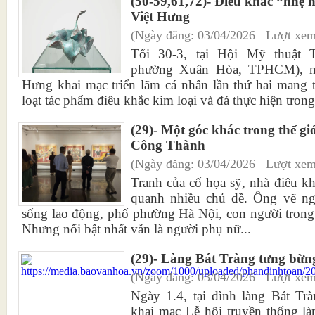
(50-59,61,72)- Điêu khắc “nhẹ 
Việt Hưng
(Ngày đăng: 03/04/2026 Lượt xem
Tối 30-3, tại Hội Mỹ thuật 
phường Xuân Hòa, TPHCM), nh
Hưng khai mạc triển lãm cá nhân lần thứ hai mang 
loạt tác phẩm điêu khắc kim loại và đá thực hiện trong
(29)- Một góc khác trong thế gi
Công Thành
(Ngày đăng: 03/04/2026 Lượt xem
Tranh của cố họa sỹ, nhà điêu 
quanh nhiều chủ đề. Ông vẽ ng
sống lao động, phố phường Hà Nội, con người tron
Nhưng nổi bật nhất vẫn là người phụ nữ...
(29)- Làng Bát Tràng tưng bừng
(Ngày đăng: 03/04/2026 Lượt xem
Ngày 1.4, tại đình làng Bát Trà
khai mạc Lễ hội truyền thống l