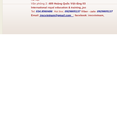
Văn phòng 2:
489 Hoàng Quốc Việt tầng 03
International royal education & training.,jsc
Tel:
034.8560486
Hot line;
0929805137
Viber - zalo :
0929805137
Email:
irecvietnam@gmail.com
:
facebook:
irecvietnam,