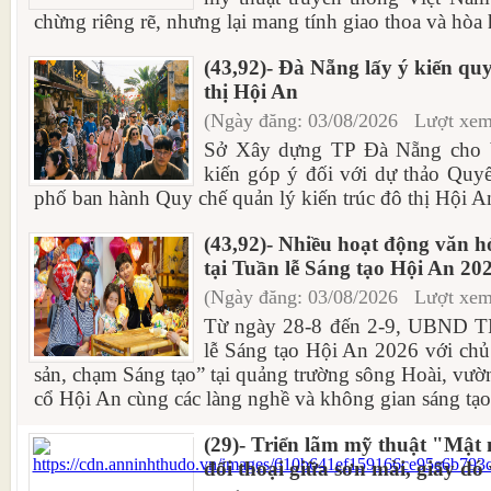
chừng riêng rẽ, nhưng lại mang tính giao thoa và hòa 
(43,92)- Đà Nẵng lấy ý kiến quy
thị Hội An
(Ngày đăng: 03/08/2026 Lượt xem
Sở Xây dựng TP Đà Nẵng cho bi
kiến góp ý đối với dự thảo Quy
phố ban hành Quy chế quản lý kiến trúc đô thị Hội An
(43,92)- Nhiều hoạt động văn hó
tại Tuần lễ Sáng tạo Hội An 20
(Ngày đăng: 03/08/2026 Lượt xem
Từ ngày 28-8 đến 2-9, UBND T
lễ Sáng tạo Hội An 2026 với chủ
sản, chạm Sáng tạo” tại quảng trường sông Hoài, vư
cổ Hội An cùng các làng nghề và không gian sáng tạo t
(29)- Triển lãm mỹ thuật "Mật 
đối thoại giữa sơn mài, giấy dó 