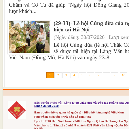
Chăm và Cơ Tu đã giúp “Ngày hội Đông Giang 20
lượt khách...
(29-33)- Lễ hội Cúng dừa của n
hiện tại Hà Nội
(Ngày đăng: 30/07/2026 Lượt xem
Lễ hội Cúng dừa (lễ hội Thắk C
sẽ được tái hiện tại Làng Văn h
Việt Nam (Đồng Mô, Hà Nội) vào ngày 23-8...
1
2
3
4
5
6
7
8
9
10
Bản quyền thuộc về:
Công ty cp Giáo dục và Đào tạo Hoàng Gia Qu
S
Ince 31-08-2010
Ban truyền thông quan hệ quốc tế - Hiệp hội làng nghề Việt Nam
Phụ trách biên tập : Nhà báo Lê Kim Hoa
Địa chỉ:
T 16 Hàn Việt Tower- 348 Kim Ngưu, Q Hai Bà Trưng, Hà Nội
Văn phòng 1:
Tầng 2 số nhà 5 ngách 82/3 Phố Yên Lãng - Quận Đốn
Hà Nội