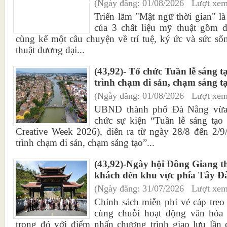
(Ngày đăng: 01/08/2026 Lượt xem
Triển lãm "Mật ngữ thời gian" là
của 3 chất liệu mỹ thuật gồm d
cùng kể một câu chuyện về trí tuệ, ký ức và sức số
thuật đương đại...
(43,92)- Tổ chức Tuần lễ sáng 
trình chạm di sản, chạm sáng t
(Ngày đăng: 01/08/2026 Lượt xem
UBND thành phố Đà Nẵng vừa 
chức sự kiện “Tuần lễ sáng tạ
Creative Week 2026), diễn ra từ ngày 28/8 đến 2/
trình chạm di sản, chạm sáng tạo”...
(43,92)-Ngày hội Đông Giang t
khách đến khu vực phía Tây Đ
(Ngày đăng: 31/07/2026 Lượt xem
Chính sách miễn phí vé cáp tre
cùng chuỗi hoạt động văn hóa 
trong đó với điểm nhấn chương trình giao lưu lần 