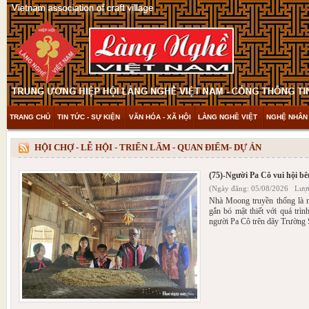
TRANG CHỦ
TIN TỨC - SỰ KIỆN
VĂN HÓA - XÃ HỘI
LÀNG NGHỀ VIỆT
NGHỆ NHÂN 
THAM KHẢO & KHÁM PHÁ
VIDEO
HỘI CHỢ - LỄ HỘI - TRIỂN LÃM - QUAN ĐIỂM- DỰ ÁN
(75)-Người Pa Cô vui hội b
(Ngày đăng: 05/08/2026 Lượt
Nhà Moong truyền thống là mộ
gắn bó mật thiết với quá trìn
người Pa Cô trên dãy Trường 