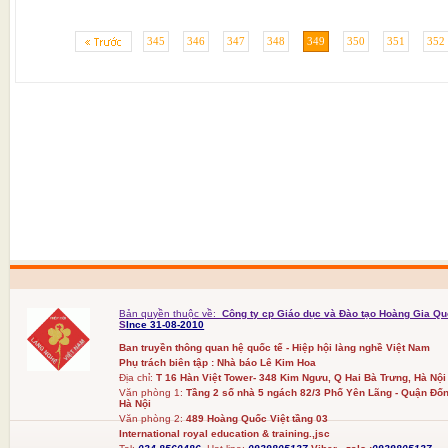
345
346
347
348
349
350
351
352
Bản quyền thuộc về:
Công ty cp Giáo dục và Đào tạo Hoàng Gia Qu
S
Ince 31-08-2010
Ban truyền thông quan hệ quốc tế - Hiệp hội làng nghề Việt Nam
Phụ trách biên tập : Nhà báo Lê Kim Hoa
Địa chỉ:
T 16 Hàn Việt Tower- 348 Kim Ngưu, Q Hai Bà Trưng, Hà Nội
Văn phòng 1:
Tầng 2 số nhà 5 ngách 82/3 Phố Yên Lãng - Quận Đốn
Hà Nội
Văn phòng 2:
489 Hoàng Quốc Việt tầng 03
International royal education & training.,jsc