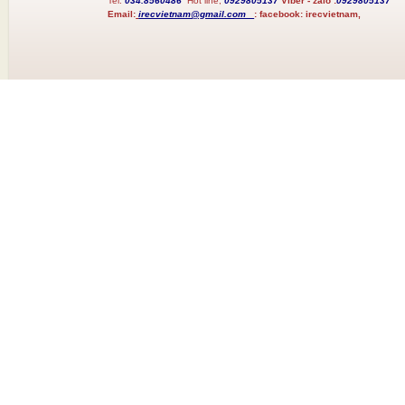
Tel:
034.8560486
Hot line;
0929805137
Viber - zalo :
0929805137
Email:
irecvietnam@gmail.com
:
facebook:
irecvietnam,