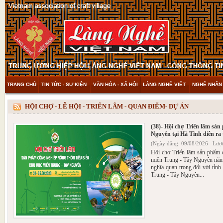
TRANG CHỦ
TIN TỨC - SỰ KIỆN
VĂN HÓA - XÃ HỘI
LÀNG NGHỀ VIỆT
NGHỆ NHÂN 
THAM KHẢO & KHÁM PHÁ
VIDEO
HỘI CHỢ - LỄ HỘI - TRIỂN LÃM - QUAN ĐIỂM- DỰ ÁN
(38)- Hội chợ Triển lãm sả
Nguyên tại Hà Tĩnh diễn ra 
(Ngày đăng: 09/08/2026 Lượt
Hội chợ Triển lãm sản phẩm 
miền Trung - Tây Nguyên năm 
nghĩa quan trọng đối với tỉnh
Trung - Tây Nguyên...