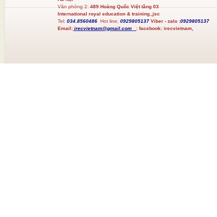
Văn phòng 2:
489 Hoàng Quốc Việt tầng 03
International royal education & training.,jsc
Tel:
034.8560486
Hot line;
0929805137
Viber - zalo :
0929805137
Email:
irecvietnam@gmail.com
:
facebook:
irecvietnam,