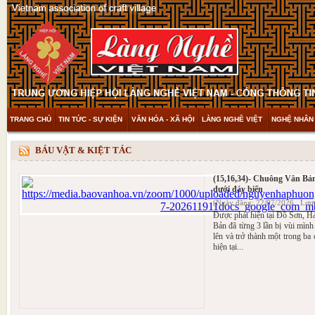
TRANG CHỦ
TIN TỨC - SỰ KIỆN
VĂN HÓA - XÃ HỘI
LÀNG NGHỀ VIỆT
NGHỆ NHÂN 
THAM KHẢO & KHÁM PHÁ
VIDEO
BÁU VẬT & KIỆT TÁC
(15,16,34)- Chuông Vân Bản
dưới đáy biển
(Ngày đăng: 22/07/2026 Lượt
Được phát hiện tại Đồ Sơn, 
Bản đã từng 3 lần bị vùi mình
lên và trở thành một trong ba
hiện tại...