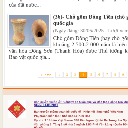
của đất nước...
(36)- Chõ gốm Đông Tiến (chõ 
quốc gia
(Ngày đăng: 30/06/2025 Lượt xem
Chõ gốm Đông Tiến (hay chõ gốm
khoảng 2.500-2.000 năm là hiện
văn hóa Đông Sơn (Thanh Hóa) được Thủ tướng k
Bảo vật quốc gia...
1
2
3
4
5
6
7
8
9
Bản quyền thuộc về:
Công ty cp Giáo dục và Đào tạo Hoàng Gia Qu
S
Ince 31-08-2010
Ban truyền thông quan hệ quốc tế - Hiệp hội làng nghề Việt Nam
Phụ trách biên tập : Nhà báo Lê Kim Hoa
Địa chỉ:
T 16 Hàn Việt Tower- 348 Kim Ngưu, Q Hai Bà Trưng, Hà Nội
Văn phòng 1:
Tầng 2 số nhà 5 ngách 82/3 Phố Yên Lãng - Quận Đốn
Hà Nội