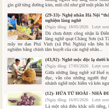
gìn giữ từng đường kim, mũi chỉ như giữ một phần hồn
(29-33)- Nghệ nhân Hà Nội “thắp
nghiệm làng nghề
(Ngày đăng: 18/05/2026 Lượt xem
Dù chưa được công nhận là Điểm
làng nghề quạt Chàng Sơn (xã T
mây tre đan Phú Vinh (xã Phú Nghĩa) vẫn bền bỉ 
nghiệm bằng chính tâm huyết của các nghệ nhân...
(43,92)- Nghề mộc độc lạ dưới l
(Ngày đăng: 17/05/2026 Lượt xem
Giữa những làng nghề xứ Huế ng
đục, vẫn còn những người thợ l
nhánh nghề mộc hiếm và kén ngườ
(12)- HỨA TỬ HOÀI - NHÀ 
(Ngày đăng: 16/05/2026 Lượt xem
Là một nhà điêu khắc nổi tiếng, 