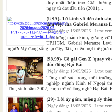
duy nhất được trao Giải thưởn
ngay từ đợt đầu tiên (2001)...
(USA)- Từ kính vỡ đến ánh sá
làm việc của Gabriel Meranze Le
(Ngày đăng: 16/05/2026 Lượt xem
Từ những mảnh kính, gương vỡ b
TP.HCM, Gabriel Meranze Levit
người Mỹ đang sống tại đây, đã tạo nên một thế giới ng
(98,99)- Cô gái Gen Z 'quay về 
đúc đồng Đại Bái
(Ngày đăng: 15/05/2026 Lượt xem
Từng thử sức trong môi trường
nghiệp ngành Kinh tế Ngoại t
Thu, sinh năm 2002, chọn trở về làng nghề Đại Bái, B
(29)- Lời ấy gấm, miệng ấy thê
(Ngày đăng: 13/05/2026 Lượt xem