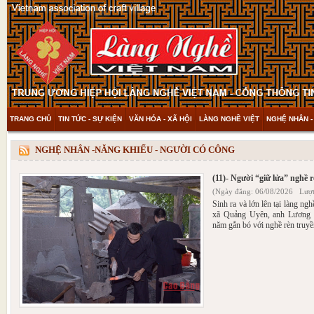
TRANG CHỦ
TIN TỨC - SỰ KIỆN
VĂN HÓA - XÃ HỘI
LÀNG NGHỀ VIỆT
NGHỆ NHÂN -
THAM KHẢO & KHÁM PHÁ
VIDEO
NGHỆ NHÂN -NĂNG KHIẾU - NGƯỜI CÓ CÔNG
(11)- Người “giữ lửa” nghề 
(Ngày đăng: 06/08/2026 Lượt
Sinh ra và lớn lên tại làng n
xã Quảng Uyên, anh Lương 
năm gắn bó với nghề rèn truyề