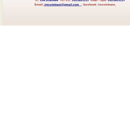
Tel:
034.8560486
Hot line;
0929805137
Viber - zalo :
0929805137
Email:
irecvietnam@gmail.com
:
facebook:
irecvietnam,