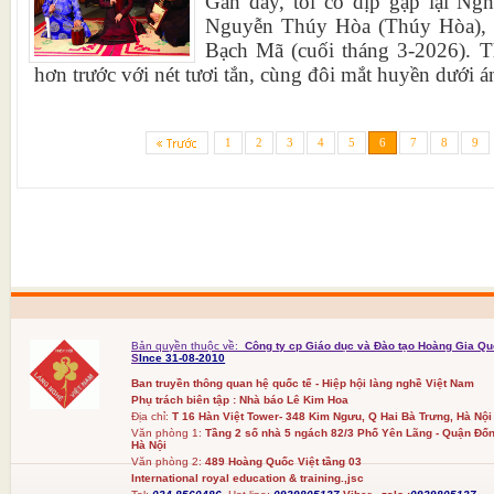
Gần đây, tôi có dịp gặp lại Ng
Nguyễn Thúy Hòa (Thúy Hòa), tạ
Bạch Mã (cuối tháng 3-2026). Th
hơn trước với nét tươi tắn, cùng đôi mắt huyền dưới 
1
2
3
4
5
6
7
8
9
Bản quyền thuộc về:
Công ty cp Giáo dục và Đào tạo Hoàng Gia Qu
S
Ince 31-08-2010
Ban truyền thông quan hệ quốc tế - Hiệp hội làng nghề Việt Nam
Phụ trách biên tập : Nhà báo Lê Kim Hoa
Địa chỉ:
T 16 Hàn Việt Tower- 348 Kim Ngưu, Q Hai Bà Trưng, Hà Nội
Văn phòng 1:
Tầng 2 số nhà 5 ngách 82/3 Phố Yên Lãng - Quận Đốn
Hà Nội
Văn phòng 2:
489 Hoàng Quốc Việt tầng 03
International royal education & training.,jsc