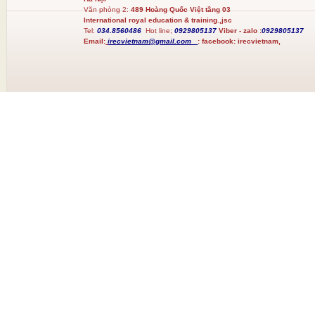
Văn phòng 2:
489 Hoàng Quốc Việt tầng 03
International royal education & training.,jsc
Tel:
034.8560486
Hot line;
0929805137
Viber - zalo :
0929805137
Email:
irecvietnam@gmail.com
:
facebook:
irecvietnam,