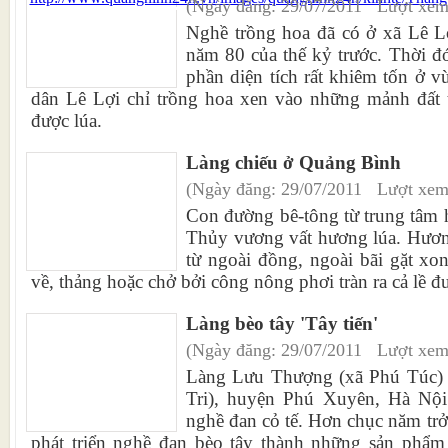
(Ngày đăng: 29/07/2011 Lượt xem
Nghề trồng hoa đã có ở xã Lê L
năm 80 của thế kỷ trước. Thời đ
phần diện tích rất khiêm tốn ở 
dân Lê Lợi chỉ trồng hoa xen vào những mảnh đất 
được lúa.
Làng chiếu ở Quảng Bình
(Ngày đăng: 29/07/2011 Lượt xem
Con đường bê-tông từ trung tâm 
Thủy vương vất hương lúa. Hươn
từ ngoài đồng, ngoài bãi gặt xo
về, thảng hoặc chở bởi công nông phơi tràn ra cả lề đ
Làng bèo tây 'Tây tiến'
(Ngày đăng: 29/07/2011 Lượt xem
Làng Lưu Thượng (xã Phú Túc) 
Tri), huyện Phú Xuyên, Hà Nội 
nghề đan cỏ tế. Hơn chục năm trở 
phát triển nghề đan bèo tây thành những sản phẩ