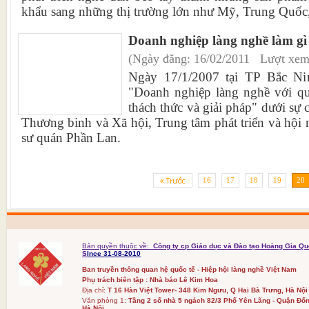
khẩu sang những thị trường lớn như Mỹ, Trung Quốc,
Doanh nghiệp làng nghề làm gì
(Ngày đăng: 16/02/2011 Lượt xem
Ngày 17/1/2007 tại TP Bắc Ni
"Doanh nghiệp làng nghề với quá
thách thức và giải pháp" dưới sự 
Thương binh và Xã hội, Trung tâm phát triển và hội n
sư quán Phần Lan.
16
17
18
19
20
Bản quyền thuộc về:
Công ty cp Giáo dục và Đào tạo Hoàng Gia Qu
S
Ince 31-08-2010
Ban truyền thông quan hệ quốc tế - Hiệp hội làng nghề Việt Nam
Phụ trách biên tập : Nhà báo Lê Kim Hoa
Địa chỉ:
T 16 Hàn Việt Tower- 348 Kim Ngưu, Q Hai Bà Trưng, Hà Nội
Văn phòng 1:
Tầng 2 số nhà 5 ngách 82/3 Phố Yên Lãng - Quận Đốn
Hà Nội