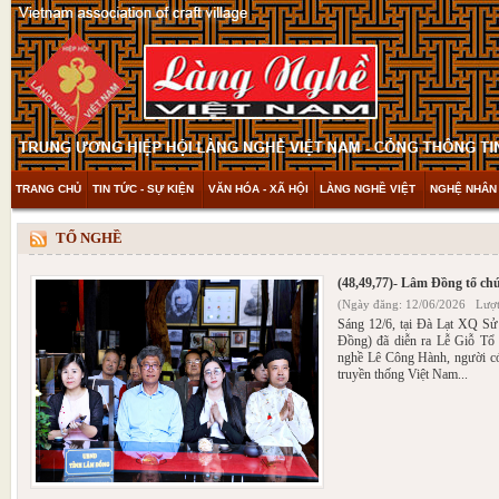
TRANG CHỦ
TIN TỨC - SỰ KIỆN
VĂN HÓA - XÃ HỘI
LÀNG NGHỀ VIỆT
NGHỆ NHÂN 
THAM KHẢO & KHÁM PHÁ
VIDEO
TỔ NGHỀ
(48,49,77)- Lâm Đồng tổ ch
(Ngày đăng: 12/06/2026 Lượt
Sáng 12/6, tại Đà Lạt XQ S
Đồng) đã diễn ra Lễ Giỗ Tổ 
nghề Lê Công Hành, người có 
truyền thống Việt Nam...