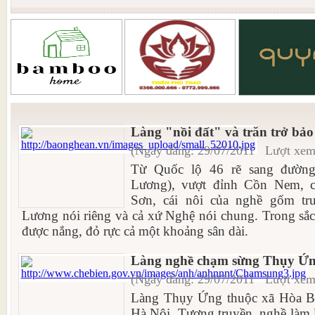
Làng "nồi đất" và trăn trở bảo
(Ngày đăng: 29/07/2011 Lượt xem
Từ Quốc lộ 46 rẽ sang đườ
Lương), vượt đỉnh Cồn Nem, c
Sơn, cái nôi của nghề gốm tr
Lương nói riêng và cả xứ Nghệ nói chung. Trong sắ
được nắng, đỏ rực cả một khoảng sân dài.
Làng nghề chạm sừng Thụy Ứ
(Ngày đăng: 29/07/2011 Lượt xem
Làng Thụy Ứng thuộc xã Hòa B
Hà Nội. Tương truyền, nghề làm