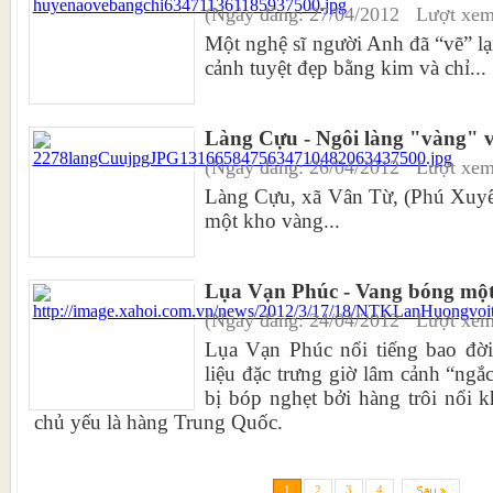
(Ngày đăng: 27/04/2012 Lượt xem
Một nghệ sĩ người Anh đã “vẽ” l
cảnh tuyệt đẹp bằng kim và chỉ...
Làng Cựu - Ngôi làng "vàng" 
(Ngày đăng: 26/04/2012 Lượt xem
Làng Cựu, xã Vân Từ, (Phú Xuyên
một kho vàng...
Lụa Vạn Phúc - Vang bóng một
(Ngày đăng: 24/04/2012 Lượt xem
Lụa Vạn Phúc nổi tiếng bao đời
liệu đặc trưng giờ lâm cảnh “ngắ
bị bóp nghẹt bởi hàng trôi nổi k
chủ yếu là hàng Trung Quốc.
1
2
3
4