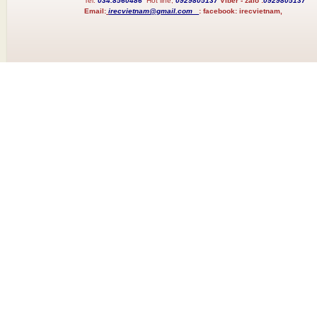
Tel:
034.8560486
Hot line;
0929805137
Viber - zalo :
0929805137
Email:
irecvietnam@gmail.com
:
facebook:
irecvietnam,