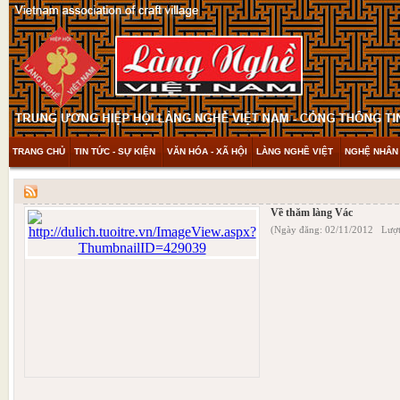
TRANG CHỦ
TIN TỨC - SỰ KIỆN
VĂN HÓA - XÃ HỘI
LÀNG NGHỀ VIỆT
NGHỆ NHÂN 
THAM KHẢO & KHÁM PHÁ
VIDEO
Về thăm làng Vác
(Ngày đăng: 02/11/2012 Lượt