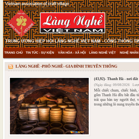
TRANG CHỦ
TIN TỨC - SỰ KIỆN
VĂN HÓA - XÃ HỘI
LÀNG NGHỀ VIỆT
NGHỆ NHÂN 
THAM KHẢO & KHÁM PHÁ
VIDEO
LÀNG NGHỀ -PHỐ NGHỀ- GIA ĐÌNH TRUYỀN THỐNG
(43,92)- Thanh Hà - nơi đất
(Ngày đăng: 09/08/2026 Lượt
Mỗi chiếc chum, chiếc bình,
gốm Thanh Hà đều bắt đầu từ
trải qua bàn tay người thợ,
trong những lò nung truyền th