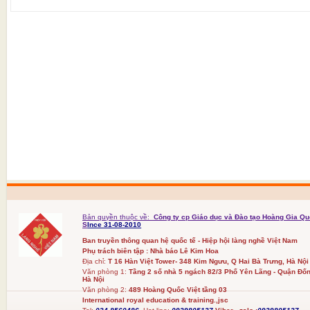
Bản quyền thuộc về:
Công ty cp Giáo dục và Đào tạo Hoàng Gia Qu
S
Ince 31-08-2010
Ban truyền thông quan hệ quốc tế - Hiệp hội làng nghề Việt Nam
Phụ trách biên tập : Nhà báo Lê Kim Hoa
Địa chỉ:
T 16 Hàn Việt Tower- 348 Kim Ngưu, Q Hai Bà Trưng, Hà Nội
Văn phòng 1:
Tầng 2 số nhà 5 ngách 82/3 Phố Yên Lãng - Quận Đốn
Hà Nội
Văn phòng 2:
489 Hoàng Quốc Việt tầng 03
International royal education & training.,jsc