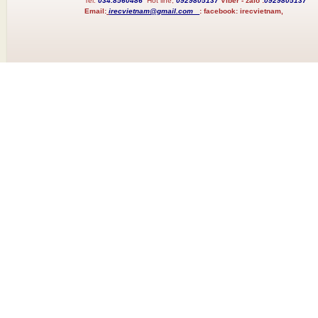
Tel:
034.8560486
Hot line;
0929805137
Viber - zalo :
0929805137
Email:
irecvietnam@gmail.com
:
facebook:
irecvietnam,