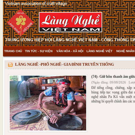
TRANG CHỦ
TIN TỨC - SỰ KIỆN
VĂN HÓA - XÃ HỘI
LÀNG NGHỀ VIỆT
NGHỆ NHÂN 
THAM KHẢO & KHÁM PHÁ
VIDEO
LÀNG NGHỀ -PHỐ NGHỀ- GIA ĐÌNH TRUYỀN THỐNG
(74)- Giữ hồn thanh âm giữ
(Ngày đăng: 09/08/2026 Lượt
Để tiếng cồng, chiêng, xập 
hùng tiếp tục vọng giữa đại
nghệ nhân Pa Kô vẫn miệt mà
những bí quyết chỉnh âm các n