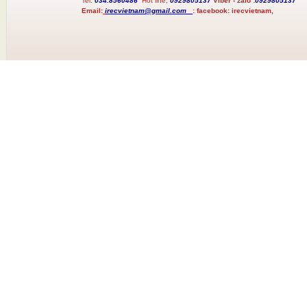
Tel:
034.8560486
Hot line;
0929805137
Viber - zalo :
0929805137
Email:
irecvietnam@gmail.com
:
facebook:
irecvietnam,