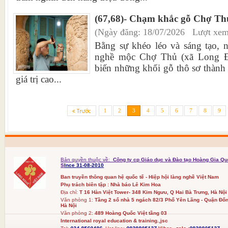
(67,68)- Chạm khắc gỗ Chợ Thủ
(Ngày đăng: 18/07/2026 Lượt xem
Bằng sự khéo léo và sáng tạo, n
nghề mộc Chợ Thủ (xã Long Đi
biến những khối gỗ thô sơ thành 
giá trị cao...
1
2
3
4
5
6
7
8
9
Bản quyền thuộc về:
Công ty cp Giáo dục và Đào tạo Hoàng Gia Qu
S
Ince 31-08-2010
Ban truyền thông quan hệ quốc tế - Hiệp hội làng nghề Việt Nam
Phụ trách biên tập : Nhà báo Lê Kim Hoa
Địa chỉ:
T 16 Hàn Việt Tower- 348 Kim Ngưu, Q Hai Bà Trưng, Hà Nội
Văn phòng 1:
Tầng 2 số nhà 5 ngách 82/3 Phố Yên Lãng - Quận Đốn
Hà Nội
Văn phòng 2:
489 Hoàng Quốc Việt tầng 03
International royal education & training.,jsc