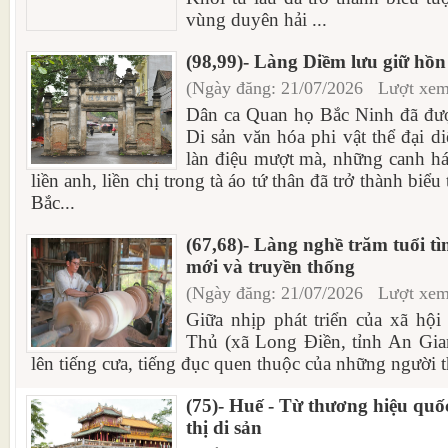
vùng duyên hải ...
(98,99)- Làng Diềm lưu giữ hồ
(Ngày đăng: 21/07/2026 Lượt xem
Dân ca Quan họ Bắc Ninh đã đ
Di sản văn hóa phi vật thể đại d
làn điệu mượt mà, những canh há
liền anh, liền chị trong tà áo tứ thân đã trở thành bi
Bắc...
(67,68)- Làng nghề trăm tuổi tì
mới và truyền thống
(Ngày đăng: 21/07/2026 Lượt xem
Giữa nhịp phát triển của xã hội
Thủ (xã Long Điền, tỉnh An Gia
lên tiếng cưa, tiếng đục quen thuộc của những người t
(75)- Huế - Từ thương hiệu quố
thị di sản