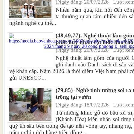
(Ngày đăng: 20/07/2026 Lượt xem
Nhiều năm qua, khi nói đến côn
ta thường quan tâm nhiều đến sả
ngành nghề cụ thể...
(48,49,77)- Nghệ thuật làm gố
phát huy nhân cột mốc báo c
(Ngày đăng: 20/07/2026 Lượt xem
Nghệ thuật làm gốm của ngườ
ghi danh vào Danh sách di sản vă
vệ khẩn cấp. Năm 2026 là thời điểm Việt Nam phải có 
gửi UNESCO...
(79,85)- Nghề tinh tường soi ra 
trồng tại vườn
(Ngày đăng: 18/07/2026 Lượt xem
Từ những khúc gỗ dó bầu xù xì,
(Khánh Hòa) kiên nhẫn soi từng t
quý ẩn sâu bên trong để tạo nên vòng tay, nhang nụ, t
trăm nghìn đến hàng triệu đồng...