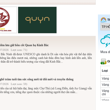
Diềm lưu giữ hồn cốt Quan họ Kinh Bắc
07/2026 Lượt xem: 71)
Bắc Ninh đã được UNESCO ghi danh là Di sản văn hóa phi vật thể đại diện
Những làn điệu mượt mà, những canh hát thâu đêm hay hình ảnh liền anh, liền
ứ thân đã trở thành biểu tượng của vùng đất Kinh Bắc...
ghề trăm tuổi tìm sức sống mới từ đổi mới và truyền thống
07/2026 Lượt xem: 59)
riển của xã hội hiện đại, làng mộc Chợ Thủ (xã Long Điền, tỉnh An Giang) vẫn
ên tiếng cưa, tiếng đục quen thuộc của những người thợ cần mẫn...