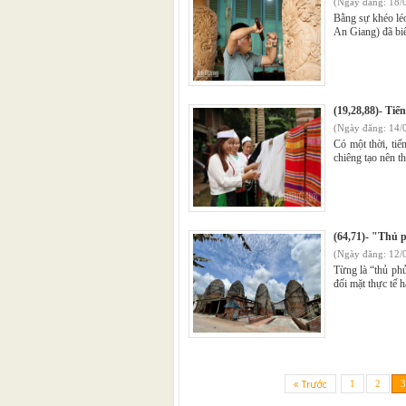
(Ngày đăng: 18/
Bằng sự khéo léo
An Giang) đã biế
(19,28,88)- Tiế
(Ngày đăng: 14/
Có một thời, tiế
chiêng tạo nên 
(64,71)- "Thủ 
(Ngày đăng: 12/
Từng là “thủ ph
đối mặt thực tế h
1
2
3