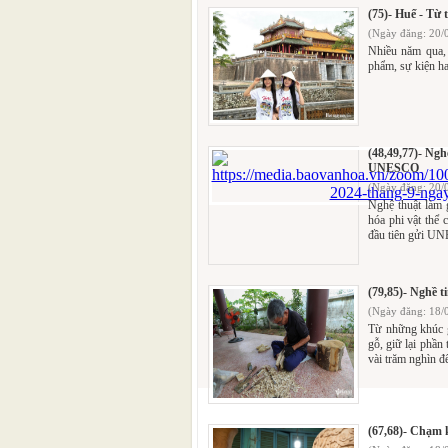
(75)- Huế - Từ 
(Ngày đăng: 20/
Nhiều năm qua, 
phẩm, sự kiện ha
(48,49,77)- Ng
UNESCO
(Ngày đăng: 20/
Nghệ thuật làm
hóa phi vật thể 
đầu tiên gửi UN
(79,85)- Nghề t
(Ngày đăng: 18/
Từ những khúc g
gỗ, giữ lại phần
vài trăm nghìn đế
(67,68)- Chạm 