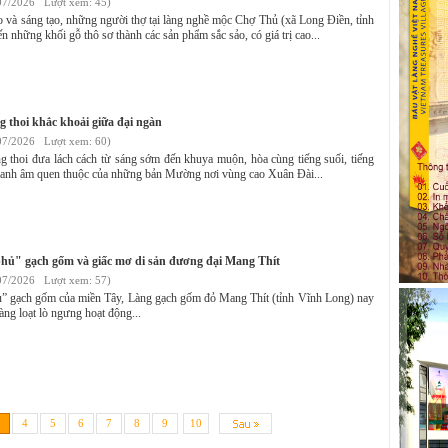
07/2026 Lượt xem: 45)
 và sáng tạo, những người thợ tại làng nghề mộc Chợ Thủ (xã Long Điền, tỉnh
n những khối gỗ thô sơ thành các sản phẩm sắc sảo, có giá trị cao...
ng thoi khắc khoải giữa đại ngàn
07/2026 Lượt xem: 60)
ng thoi đưa lách cách từ sáng sớm đến khuya muộn, hòa cùng tiếng suối, tiếng
thanh âm quen thuộc của những bản Mường nơi vùng cao Xuân Đài...
phủ" gạch gốm và giấc mơ di sản đương đại Mang Thít
07/2026 Lượt xem: 57)
ủ” gạch gốm của miền Tây, Làng gạch gốm đỏ Mang Thít (tỉnh Vĩnh Long) nay
àng loạt lò ngưng hoạt động...
4
5
6
7
8
9
10