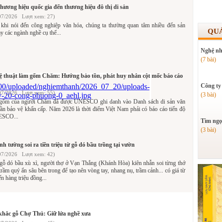
thương hiệu quốc gia đến thương hiệu đô thị di sản
07/2026 Lượt xem: 27)
khi nói đến công nghiệp văn hóa, chúng ta thường quan tâm nhiều đến sản
QU
y các ngành nghề cụ thể...
Nghệ nh
(7 bài)
hệ thuật làm gốm Chăm: Hướng bảo tồn, phát huy nhân cột mốc báo cáo
Công ty
07/2026 Lượt xem: 55)
(3 bài)
 gốm của người Chăm đã được UNESCO ghi danh vào Danh sách di sản văn
cần bảo vệ khẩn cấp. Năm 2026 là thời điểm Việt Nam phải có báo cáo tiến độ
ESCO...
Tìm ngọ
(3 bài)
inh tường soi ra tiền triệu từ gỗ dó bầu trồng tại vườn
07/2026 Lượt xem: 42)
ỗ dó bầu xù xì, người thợ ở Vạn Thắng (Khánh Hòa) kiên nhẫn soi từng thớ
 trầm quý ẩn sâu bên trong để tạo nên vòng tay, nhang nụ, trầm cảnh... có giá từ
n hàng triệu đồng...
khắc gỗ Chợ Thủ: Giữ lửa nghề xưa