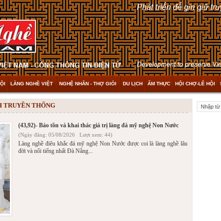
ỘI
LÀNG NGHỀ VIỆT
NGHỆ NHÂN - THỢ GIỎI
DU LỊCH
ẨM THỰC
HỘI CHỢ-LỄ HỘI
NH TRUYỀN THỐNG
(43,92)- Bảo tồn và khai thác giá trị làng đá mỹ nghệ Non Nước
(Ngày đăng: 05/08/2026 Lượt xem: 44)
Làng nghề điêu khắc đá mỹ nghệ Non Nước được coi là làng nghề lâu
đời và nổi tiếng nhất Đà Nẵng...