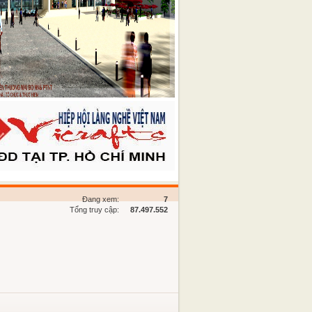
Đang xem:
7
Tổng truy cập:
87.497.552