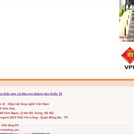
cp Giáo dục và Đào tạo Hoàng Gia Quốc Tế
ốc tế - Hiệp hội làng nghề Việt Nam
Lê Kim Hoa
348 Kim Ngưu, Q Hai Bà Trưng, Hà Nội
 ngách 82/3 Phố Yên Lãng - Quận Đống Đa - TP
Việt tầng 03
 training.,jsc