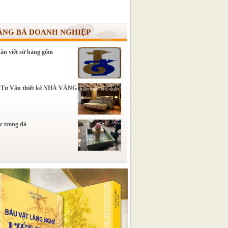
ẢNG BÁ DOANH NGHIỆP
ân viết sử bằng gốm
 Tư Vấn thiết kế NHÀ VÀNG
c trong đá