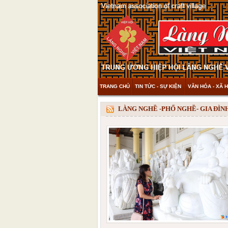
TRANG CHỦ
TIN TỨC - SỰ KIỆN
VĂN HÓA - XÃ H
THAM KHẢO & KHÁM PHÁ
VIDEO
LÀNG NGHỀ -PHỐ NGHỀ- GIA ĐÌ