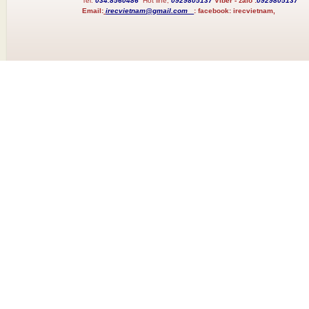
Tel:
034.8560486
Hot line;
0929805137
Viber - zalo :
0929805137
Email:
irecvietnam@gmail.com
:
facebook:
irecvietnam,