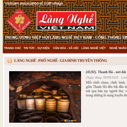
TRANG CHỦ
TIN TỨC - SỰ KIỆN
VĂN HÓA - XÃ HỘI
LÀNG NGHỀ VIỆT
NGHỆ NHÂN 
THAM KHẢO & KHÁM PHÁ
VIDEO
LÀNG NGHỀ -PHỐ NGHỀ- GIA ĐÌNH TRUYỀN THỐNG
(43,92)- Thanh Hà - nơi đất
(Ngày đăng: 09/08/2026 Lượt
Mỗi chiếc chum, chiếc bình,
gốm Thanh Hà đều bắt đầu từ
trải qua bàn tay người thợ,
trong những lò nung truyền th