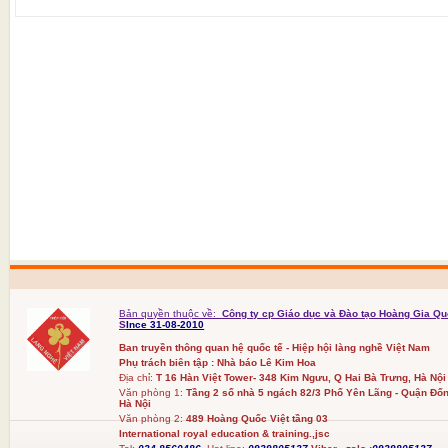
Bản quyền thuộc về:
Công ty cp Giáo dục và Đào tạo Hoàng Gia Qu
S
Ince 31-08-2010
Ban truyền thông quan hệ quốc tế - Hiệp hội làng nghề Việt Nam
Phụ trách biên tập : Nhà báo Lê Kim Hoa
Địa chỉ:
T 16 Hàn Việt Tower- 348 Kim Ngưu, Q Hai Bà Trưng, Hà Nội
Văn phòng 1:
Tầng 2 số nhà 5 ngách 82/3 Phố Yên Lãng - Quận Đốn
Hà Nội
Văn phòng 2:
489 Hoàng Quốc Việt tầng 03
International royal education & training.,jsc