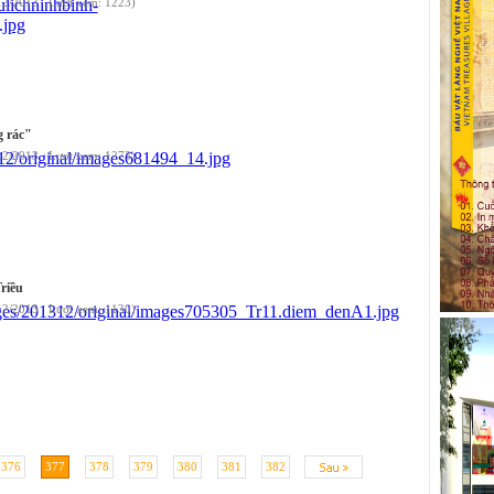
/12/2013 Lượt xem: 1223)
g rác"
/12/2013 Lượt xem: 1273)
riều
/12/2013 Lượt xem: 1130)
376
377
378
379
380
381
382