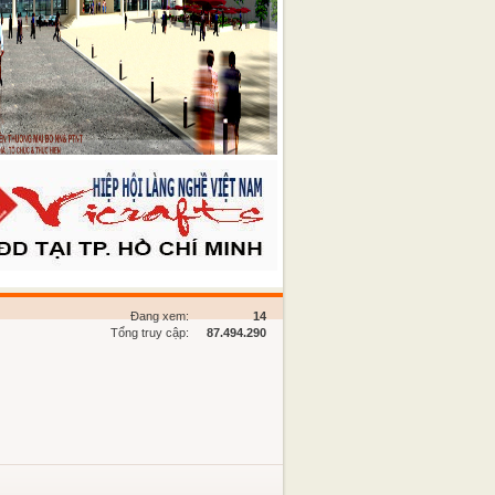
Đang xem:
14
Tổng truy cập:
87.494.290