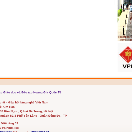
cp Giáo dục và Đào tạo Hoàng Gia Quốc Tế
ốc tế - Hiệp hội làng nghề Việt Nam
Lê Kim Hoa
348 Kim Ngưu, Q Hai Bà Trưng, Hà Nội
 ngách 82/3 Phố Yên Lãng - Quận Đống Đa - TP
Việt tầng 03
 training.,jsc