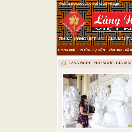
TRANG CHỦ
TIN TỨC - SỰ KIỆN
VĂN HÓA - XÃ H
THAM KHẢO & KHÁM PHÁ
VIDEO
LÀNG NGHỀ -PHỐ NGHỀ- GIA ĐÌ