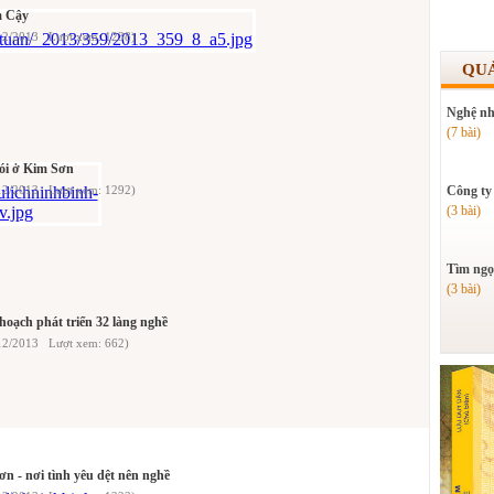
m Cậy
/12/2013 Lượt xem: 1238)
QU
Nghệ nh
(7 bài)
ói ở Kim Sơn
/12/2013 Lượt xem: 1292)
Công ty
(3 bài)
Tìm ngọ
(3 bài)
oạch phát triển 32 làng nghề
12/2013 Lượt xem: 662)
n - nơi tình yêu dệt nên nghề