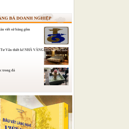
ẢNG BÁ DOANH NGHIỆP
ân viết sử bằng gốm
 Tư Vấn thiết kế NHÀ VÀNG
c trong đá