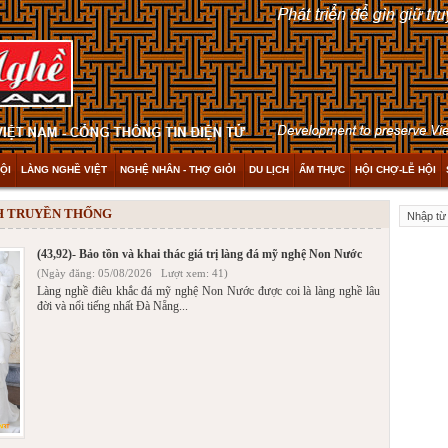
ỘI
LÀNG NGHỀ VIỆT
NGHỆ NHÂN - THỢ GIỎI
DU LỊCH
ẨM THỰC
HỘI CHỢ-LỄ HỘI
NH TRUYỀN THỐNG
(43,92)- Bảo tồn và khai thác giá trị làng đá mỹ nghệ Non Nước
(Ngày đăng: 05/08/2026 Lượt xem: 41)
Làng nghề điêu khắc đá mỹ nghệ Non Nước được coi là làng nghề lâu
đời và nổi tiếng nhất Đà Nẵng...