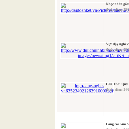
Nhọc nhằn gố
(Ngày đăng: 25
Vực dậy nghề c
(Ngày đăng: 25
Cần Thơ: Quy h
(Ngày đăng: 24/
Làng cói Kim Sơ