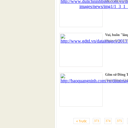
(Ngày đăng: 24
Vui, buồn "làn
(Ngày đăng: 23
Gốm sứ Đông T
(Ngày đăng: 23
373
374
375