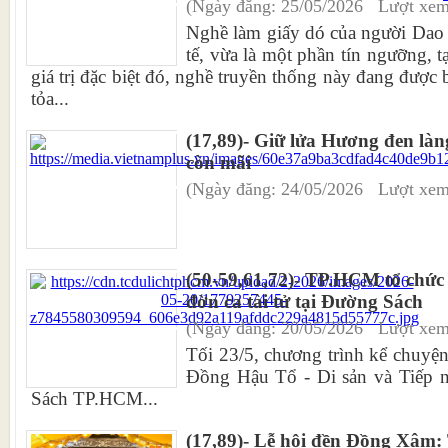
(Ngày đăng: 25/05/2026 Lượt xem
Nghề làm giấy dó của người Dao 
tế, vừa là một phần tín ngưỡng, t
giá trị đặc biệt đó, nghề truyền thống này đang được 
tỏa...
(17,89)- Giữ lửa Hương đen là
còn mãi
(Ngày đăng: 24/05/2026 Lượt xem
(50-59,61,72)- TP.HCM tổ chức
đờn ca tài tử tại Đường Sách
(Ngày đăng: 20/05/2026 Lượt xem
Tối 23/5, chương trình kể chuyệ
Đồng Hậu Tổ - Di sản và Tiếp nố
Sách TP.HCM...
(17,89)- Lễ hội đền Đồng Xâm: T