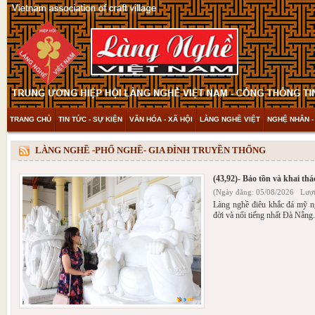
TRANG CHỦ
TIN TỨC - SỰ KIỆN
VĂN HÓA - XÃ HỘI
LÀNG NGHỀ VIỆT
NGHỆ NHÂN -
THAM KHẢO & KHÁM PHÁ
VIDEO
LÀNG NGHỀ -PHỐ NGHỀ- GIA ĐÌNH TRUYỀN THỐNG
(43,92)- Bảo tồn và khai th
(Ngày đăng: 05/08/2026 Lượt
Làng nghề điêu khắc đá mỹ n
đời và nổi tiếng nhất Đà Nẵng.