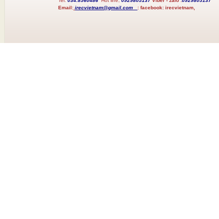
Tel:
034.8560486
Hot line;
0929805137
Viber - zalo :
0929805137
Email:
irecvietnam@gmail.com
:
facebook:
irecvietnam,