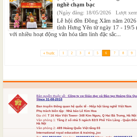
nghề chạm bạc
(Ngày đăng: 18/05/2026 Lượt xem
Lễ hội đền Đồng Xâm năm 2026 di
tỉnh Hưng Yên từ ngày 17 - 19/5 (
với nhiều hoạt động văn hóa tâm linh đặc sắc...
1
2
3
4
5
6
7
8
9
Bản quyền thuộc về:
Công ty cp Giáo dục và Đào tạo Hoàng Gia Qu
S
Ince 31-08-2010
Ban truyền thông quan hệ quốc tế - Hiệp hội làng nghề Việt Nam
Phụ trách biên tập : Nhà báo Lê Kim Hoa
Địa chỉ:
T 16 Hàn Việt Tower- 348 Kim Ngưu, Q Hai Bà Trưng, Hà Nội
Văn phòng 1:
Tầng 2 số nhà 5 ngách 82/3 Phố Yên Lãng - Quận Đốn
Hà Nội
Văn phòng 2:
489 Hoàng Quốc Việt tầng 03
International royal education & training.,jsc