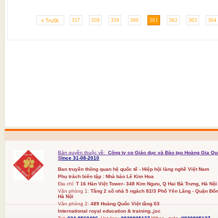
357
358
359
360
361
362
363
364
Bản quyền thuộc về:
Công ty cp Giáo dục và Đào tạo Hoàng Gia Qu
S
Ince 31-08-2010
Ban truyền thông quan hệ quốc tế - Hiệp hội làng nghề Việt Nam
Phụ trách biên tập : Nhà báo Lê Kim Hoa
Địa chỉ:
T 16 Hàn Việt Tower- 348 Kim Ngưu, Q Hai Bà Trưng, Hà Nội
Văn phòng 1:
Tầng 2 số nhà 5 ngách 82/3 Phố Yên Lãng - Quận Đốn
Hà Nội
Văn phòng 2:
489 Hoàng Quốc Việt tầng 03
International royal education & training.,jsc