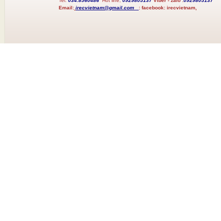
Tel:
034.8560486
Hot line;
0929805137
Viber - zalo :
0929805137
Email:
irecvietnam@gmail.com
:
facebook:
irecvietnam,