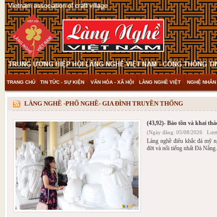
TRANG CHỦ
TIN TỨC - SỰ KIỆN
VĂN HÓA - XÃ HỘI
LÀNG NGHỀ VIỆT
NGHỆ NHÂN 
THAM KHẢO & KHÁM PHÁ
VIDEO
LÀNG NGHỀ -PHỐ NGHỀ- GIA ĐÌNH TRUYỀN THỐNG
(43,92)- Bảo tồn và khai th
(Ngày đăng: 05/08/2026 Lượt
Làng nghề điêu khắc đá mỹ n
đời và nổi tiếng nhất Đà Nẵng.