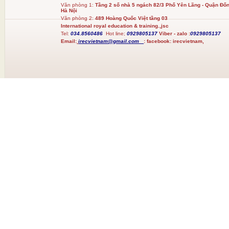
Văn phòng 1:
Tầng 2 số nhà 5 ngách 82/3 Phố Yên Lãng - Quận Đốn
Hà Nội
Văn phòng 2:
489 Hoàng Quốc Việt tầng 03
International royal education & training.,jsc
Tel:
034.8560486
Hot line;
0929805137
Viber - zalo :
0929805137
Email:
irecvietnam@gmail.com
:
facebook:
irecvietnam,