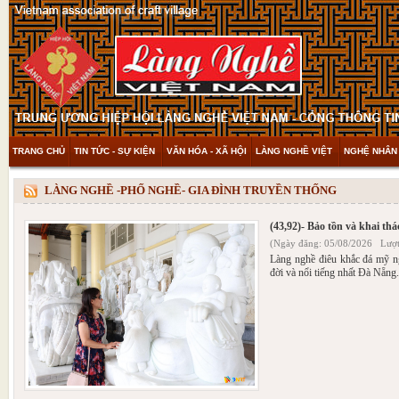
TRANG CHỦ
TIN TỨC - SỰ KIỆN
VĂN HÓA - XÃ HỘI
LÀNG NGHỀ VIỆT
NGHỆ NHÂN 
THAM KHẢO & KHÁM PHÁ
VIDEO
LÀNG NGHỀ -PHỐ NGHỀ- GIA ĐÌNH TRUYỀN THỐNG
(43,92)- Bảo tồn và khai th
(Ngày đăng: 05/08/2026 Lượt
Làng nghề điêu khắc đá mỹ n
đời và nổi tiếng nhất Đà Nẵng.