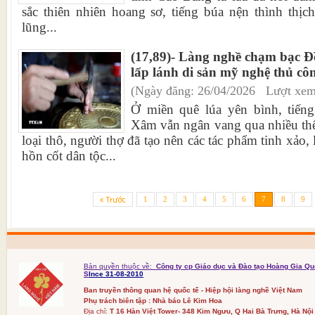
sắc thiên nhiên hoang sơ, tiếng búa nện thình thị
lũng...
(17,89)- Làng nghề chạm bạc
lấp lánh di sản mỹ nghệ thủ cô
(Ngày đăng: 26/04/2026 Lượt xem
Ở miền quê lúa yên bình, tiế
Xâm vẫn ngân vang qua nhiều th
loại thô, người thợ đã tạo nên các tác phẩm tinh xảo,
hồn cốt dân tộc...
1
2
3
4
5
6
7
8
9
Bản quyền thuộc về:
Công ty cp Giáo dục và Đào tạo Hoàng Gia Qu
S
Ince 31-08-2010
Ban truyền thông quan hệ quốc tế - Hiệp hội làng nghề Việt Nam
Phụ trách biên tập : Nhà báo Lê Kim Hoa
Địa chỉ:
T 16 Hàn Việt Tower- 348 Kim Ngưu, Q Hai Bà Trưng, Hà Nội