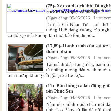
(75)- Xót xa di tích thờ Tổ ngh
Huế trước nguy cơ đổ sập
(Ngày đăng: 05/05/2026 Lượt xem
Di tích Cổ Nhạc Từ - nơi thờ 
thống Huế đang xuống cấp nghiê
cơ đổ sập nếu không kịp thời bảo tồn, tu bổ...
(17,89)- Hành trình của sợi tơ:
thành phẩm
(Ngày đăng: 05/05/2026 Lượt xem
Tại mảnh đất Hưng Yên, hành trìn
từ những nương dâu xanh mướt tạ
trên những khung cửi gỗ tại xã Lê Lợi...
(11)- Bản hùng ca lao động giữa
rèn Phúc Sen
(Ngày đăng: 04/05/2026 Lượt xem
Nằm nép mình dưới chân núi đá 
tỉnh Cao Bằng từ lâu đã nổi dan