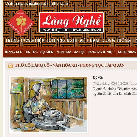
TRANG CHỦ
TIN TỨC - SỰ KIỆN
VĂN HÓA - XÃ HỘI
LÀNG NGHỀ VIỆT
NGHỆ NHÂN 
THAM KHẢO & KHÁM PHÁ
VIDEO
PHỐ CỔ LÀNG CỔ - VĂN HÓA XH - PHONG TỤC TẬP QUÁN
Kỷ vật
(Ngày đăng: 03/08/2026 Lượt
Ở quê tôi, tháng Bảy năm nà
nguồn đổ về, phủ lên cánh đồ