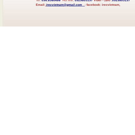
Tel:
034.8560486
Hot line;
0929805137
Viber - zalo :
0929805137
Email:
irecvietnam@gmail.com
:
facebook:
irecvietnam,