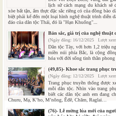
lịch sử cách mạng du khách sẽ 
xòe bất tận, ẩm thực đặc sắc riêng có của đồng bào d
biệt phải kể đến một loại hình nghệ thuật trình diễn 
đáo của dân tộc Thái, đó là "Hạn Khuống"...
Bản sắc, giá trị của nghệ thuật
(Ngày đăng: 16/12/2025 Lượt xem
Dân tộc Tày, với hơn 1,2 triệu n
miền núi phía Bắc, là cộng đồn
hóa với đời sống tinh thần phong 
(49,85)- Khoe sắc trang phục t
(Ngày đăng: 12/12/2025 Lượt xem
Trang phục truyền thống được xe
mỗi dân tộc. Nhìn vào trang phụ
biết các dân tộc anh em đang 
Churu, Mạ, K’ho, M’nông, Êđê, Chăm, Raglai…
(76)- Lễ mừng lúa mới của ngườ