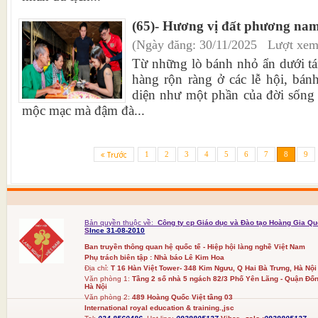
(65)- Hương vị đất phương na
(Ngày đăng: 30/11/2025 Lượt xem
Từ những lò bánh nhỏ ẩn dưới tá
hàng rộn ràng ở các lễ hội, bá
diện như một phần của đời sống
mộc mạc mà đậm đà...
1
2
3
4
5
6
7
8
9
Bản quyền thuộc về:
Công ty cp Giáo dục và Đào tạo Hoàng Gia Qu
S
Ince 31-08-2010
Ban truyền thông quan hệ quốc tế - Hiệp hội làng nghề Việt Nam
Phụ trách biên tập : Nhà báo Lê Kim Hoa
Địa chỉ:
T 16 Hàn Việt Tower- 348 Kim Ngưu, Q Hai Bà Trưng, Hà Nội
Văn phòng 1:
Tầng 2 số nhà 5 ngách 82/3 Phố Yên Lãng - Quận Đốn
Hà Nội
Văn phòng 2:
489 Hoàng Quốc Việt tầng 03
International royal education & training.,jsc