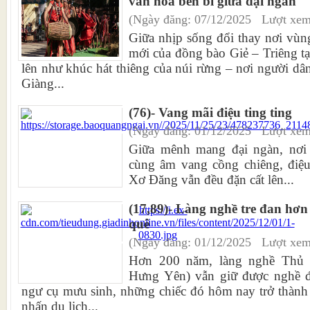
văn hóa bền bỉ giữa đại ngàn
(Ngày đăng: 07/12/2025 Lượt xem
Giữa nhịp sống đổi thay nơi vùn
mới của đồng bào Giẻ – Triêng t
lên như khúc hát thiêng của núi rừng – nơi người dân
Giàng...
(76)- Vang mãi điệu ting ting
(Ngày đăng: 01/12/2025 Lượt xem
Giữa mênh mang đại ngàn, nơi t
cùng âm vang cồng chiêng, điệu 
Xơ Đăng vẫn đều đặn cất lên...
(17,89)- Làng nghề tre đan hơn
quê
(Ngày đăng: 01/12/2025 Lượt xem
Hơn 200 năm, làng nghề Thủ 
Hưng Yên) vẫn giữ được nghề đ
ngư cụ mưu sinh, những chiếc đó hôm nay trở thành 
nhấn du lịch...