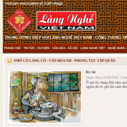
TRANG CHỦ
TIN TỨC - SỰ KIỆN
VĂN HÓA - XÃ HỘI
LÀNG NGHỀ VIỆT
NGHỆ NHÂN -
THAM KHẢO & KHÁM PHÁ
VIDEO
PHỐ CỔ LÀNG CỔ - VĂN HÓA XH - PHONG TỤC TẬP QUÁN
Kỷ vật
(Ngày đăng: 03/08/2026 Lượt
Ở quê tôi, tháng Bảy năm nà
nguồn đổ về, phủ lên cánh đồ