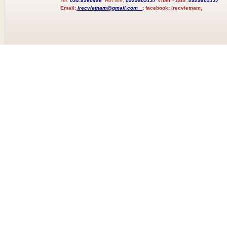
Tel:
034.8560486
Hot line;
0929805137
Viber - zalo :
0929805137
Email:
irecvietnam@gmail.com
:
facebook:
irecvietnam,