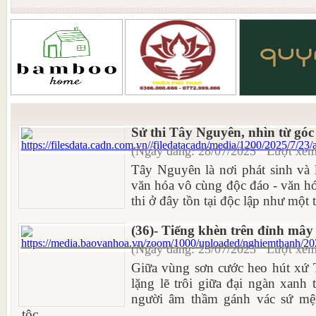
Sử thi Tây Nguyên, nhìn từ góc
(Ngày đăng: 28/07/2025 Lượt xem
Tây Nguyên là nơi phát sinh và 
văn hóa vô cùng độc đáo - văn h
thi ở đây tồn tại độc lập như một t
(36)- Tiếng khèn trên đỉnh mây
(Ngày đăng: 23/07/2025 Lượt xem
Giữa vùng sơn cước heo hút xứ 
lặng lẽ trôi giữa đại ngàn xanh
người âm thầm gánh vác sứ mệ
tộc...