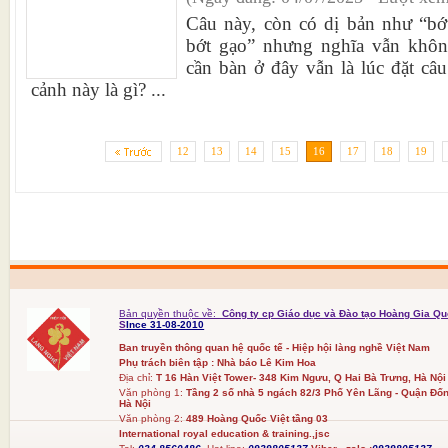
Câu này, còn có dị bản như “bớt
bớt gạo” nhưng nghĩa vẫn khôn
cần bàn ở đây vẫn là lúc đặt câu
cảnh này là gì? ...
12
13
14
15
16
17
18
19
Bản quyền thuộc về:
Công ty cp Giáo dục và Đào tạo Hoàng Gia Qu
S
Ince 31-08-2010
Ban truyền thông quan hệ quốc tế - Hiệp hội làng nghề Việt Nam
Phụ trách biên tập : Nhà báo Lê Kim Hoa
Địa chỉ:
T 16 Hàn Việt Tower- 348 Kim Ngưu, Q Hai Bà Trưng, Hà Nội
Văn phòng 1:
Tầng 2 số nhà 5 ngách 82/3 Phố Yên Lãng - Quận Đốn
Hà Nội
Văn phòng 2:
489 Hoàng Quốc Việt tầng 03
International royal education & training.,jsc