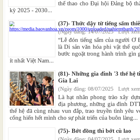
thể thao cho Đại hội Đảng bộ t
kỳ 2025 - 2030...
(37)- Thức dậy từ tiếng sấm thi
(Ngày đăng: 14/07/2025 Lượt xem
“Lễ đón tiếng sấm của người Ơ 
là Di sản văn hóa phi vật thể qu
bước ngoặt trong hành trình gìn 
ít nhất Việt Nam...
(81)- Những gia đình '3 thế hệ t
Gia Lai
(Ngày đăng: 08/07/2025 Lượt xem
Là hạt nhân phong trào xây dựn
địa phương, những gia đình DTT
thế hệ đã cùng nhau vun đắp, trao truyền tình yêu v
cống hiến hết mình cho sự phát triển của buôn làng...
(75)- Bớt đồng thì bớt cù lao
(Ngày đăng: 04/07/2025 Lượt xem