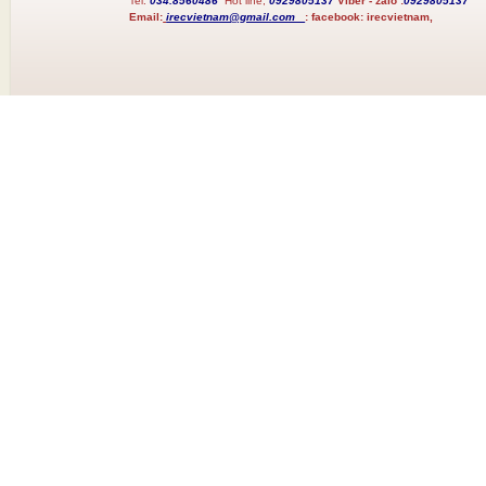
Tel:
034.8560486
Hot line;
0929805137
Viber - zalo :
0929805137
Email:
irecvietnam@gmail.com
:
facebook:
irecvietnam,