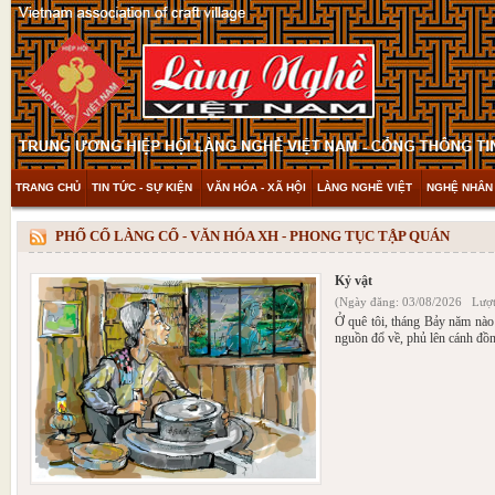
TRANG CHỦ
TIN TỨC - SỰ KIỆN
VĂN HÓA - XÃ HỘI
LÀNG NGHỀ VIỆT
NGHỆ NHÂN 
THAM KHẢO & KHÁM PHÁ
VIDEO
PHỐ CỔ LÀNG CỔ - VĂN HÓA XH - PHONG TỤC TẬP QUÁN
Kỷ vật
(Ngày đăng: 03/08/2026 Lượt
Ở quê tôi, tháng Bảy năm nà
nguồn đổ về, phủ lên cánh đồ