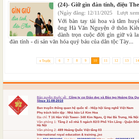
(24)- Giữ gìn đàn tính, điệu Th
(Ngày đăng: 12/11/2025 Lượt xem
Với bàn tay tài hoa và tâm huy
ông Hà Văn Nguyện ở thôn Kiê
dành trọn cuộc đời gìn giữ và la
đàn tính - di sản văn hóa quý báu của dân tộc Tày...
6
7
8
9
10
11
12
13
1
Bản quyền thuộc về:
Công ty cp Giáo dục và Đào tạo Hoàng Gia Qu
S
Ince 31-08-2010
Ban truyền thông quan hệ quốc tế - Hiệp hội làng nghề Việt Nam
Phụ trách biên tập : Nhà báo Lê Kim Hoa
Địa chỉ:
T 16 Hàn Việt Tower- 348 Kim Ngưu, Q Hai Bà Trưng, Hà Nội
Văn phòng 1:
Tầng 2 số nhà 5 ngách 82/3 Phố Yên Lãng - Quận Đốn
Hà Nội
Văn phòng 2:
489 Hoàng Quốc Việt tầng 03
International royal education & training.,jsc