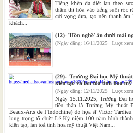
Tiếng khèn da diết lan theo sươ
thầm thì hòa vào tiếng suối róc 
cửi vọng đưa, tạo nên thanh âm 
khách...
(12)- 'Hồn nghề' ẩn dưới mái 
(Ngày đăng: 16/11/2025 Lượt xem
(29)- ​ Trường Đại học Mỹ thuậ
kiến tạo và lan tỏa tinh hoa m
(Ngày đăng: 12/11/2025 Lượt xem
Ngày 15.11.2025, Trường Đại h
tiền thân là Trường Mỹ thuật
Beaux-Arts de l’Indochine) do họa sĩ Victor Tardie
long trọng tổ chức Lễ Kỷ niệm 100 năm hình thành 
kiến tạo, lan toả tinh hoa mỹ thuật Việt Nam...