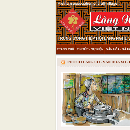
TRANG CHỦ
TIN TỨC - SỰ KIỆN
VĂN HÓA - XÃ H
THAM KHẢO & KHÁM PHÁ
VIDEO
PHỐ CỔ LÀNG CỔ - VĂN HÓA XH -