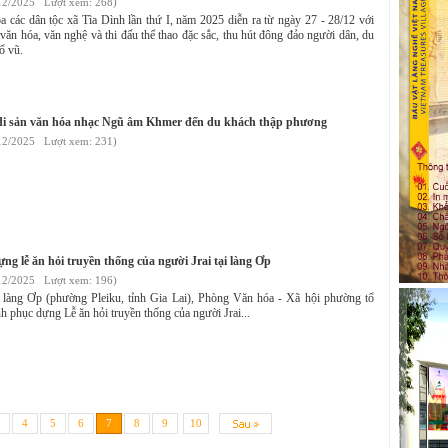
12/2025 Lượt xem: 268)
 các dân tộc xã Tìa Dình lần thứ I, năm 2025 diễn ra từ ngày 27 - 28/12 với
văn hóa, văn nghệ và thi đấu thể thao đặc sắc, thu hút đông đảo người dân, du
ổ vũ.
ị di sản văn hóa nhạc Ngũ âm Khmer đến du khách thập phương
12/2025 Lượt xem: 231)
ựng lễ ăn hỏi truyền thống của người Jrai tại làng Ơp
12/2025 Lượt xem: 196)
i làng Ơp (phường Pleiku, tỉnh Gia Lai), Phòng Văn hóa - Xã hội phường tổ
h phục dựng Lễ ăn hỏi truyền thống của người Jrai...
4
5
6
7
8
9
10