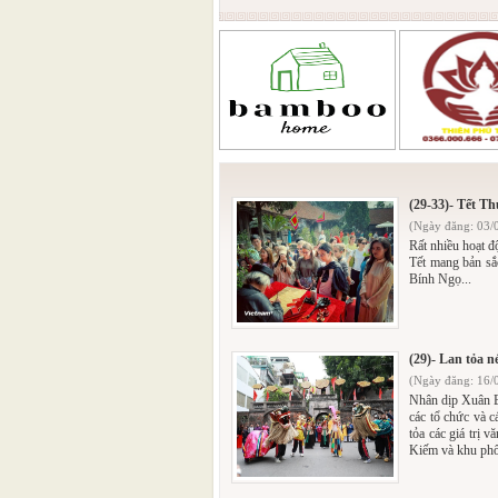
(29-33)- Tết T
(Ngày đăng: 03/
Rất nhiều hoạt đ
Tết mang bản sắc
Bính Ngọ...
(29)- Lan tỏa n
(Ngày đăng: 16/
Nhân dịp Xuân B
các tổ chức và c
tỏa các giá trị 
Kiếm và khu phố