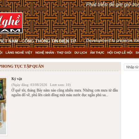
ỘI
LÀNG NGHỀ VIỆT
NGHỆ NHÂN - THỢ GIỎI
DU LỊCH
ẨM THỰC
HỘI CHỢ-LỄ HỘI
S
 PHONG TỤC TẬP QUÁN
Kỷ vật
(Ngày đăng: 03/08/2026 Lượt xem: 10)
Ở quê tôi, tháng Bảy năm nào cũng nhiều mưa. Những cơn mưa từ đầu
nguồn đổ về, phủ lên cánh đồng một màu nước đục ngầu phù sa...