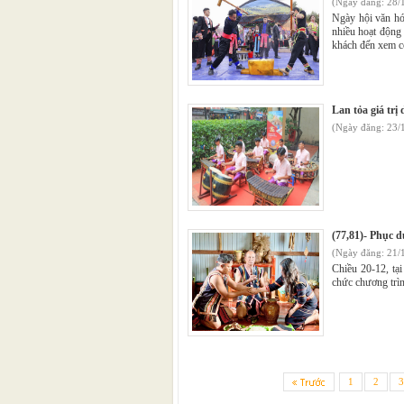
(Ngày đăng: 28/
Ngày hội văn hóa
nhiều hoạt động 
khách đến xem c
Lan tỏa giá tr
(Ngày đăng: 23/
(77,81)- Phục d
(Ngày đăng: 21/
Chiều 20-12, tạ
chức chương trìn
1
2
3