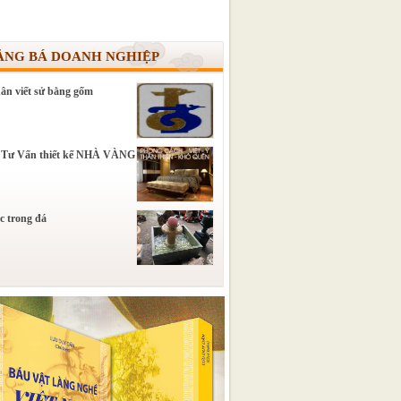
ẢNG BÁ DOANH NGHIỆP
ân viết sử bằng gốm
 Tư Vấn thiết kế NHÀ VÀNG
c trong đá