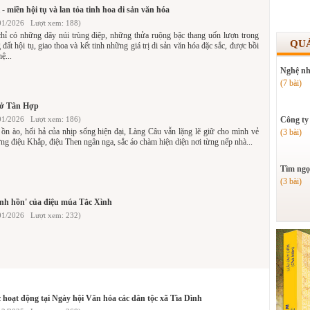
 - miền hội tụ và lan tỏa tinh hoa di sản văn hóa
01/2026 Lượt xem: 188)
hỉ có những dãy núi trùng điệp, những thửa ruộng bậc thang uốn lượn trong
QU
đất hội tụ, giao thoa và kết tinh những giá trị di sản văn hóa đặc sắc, được bồi
ệ...
Nghệ nh
(7 bài)
 ở Tân Hợp
01/2026 Lượt xem: 186)
Công ty
ồn ào, hối hả của nhịp sống hiện đại, Làng Câu vẫn lặng lẽ giữ cho mình vẻ
(3 bài)
ng điệu Khắp, điệu Then ngân nga, sắc áo chàm hiện diện nơi từng nếp nhà...
Tìm ngọ
(3 bài)
Linh hồn' của điệu múa Tắc Xình
01/2026 Lượt xem: 232)
ác hoạt động tại Ngày hội Văn hóa các dân tộc xã Tìa Dình