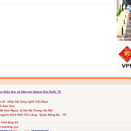
cp Giáo dục và Đào tạo Hoàng Gia Quốc Tế
ốc tế - Hiệp hội làng nghề Việt Nam
Lê Kim Hoa
348 Kim Ngưu, Q Hai Bà Trưng, Hà Nội
 ngách 82/3 Phố Yên Lãng - Quận Đống Đa - TP
Việt tầng 03
 training.,jsc