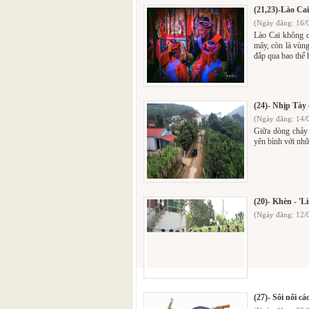
(21,23)-Lào Cai
(Ngày đăng: 16/
Lào Cai không c
mây, còn là vùng 
đắp qua bao thế h
(24)- Nhịp Tày
(Ngày đăng: 14/
Giữa dòng chảy 
yên bình với nhữ
(20)- Khèn - '
(Ngày đăng: 12/
(27)- Sôi nổi c