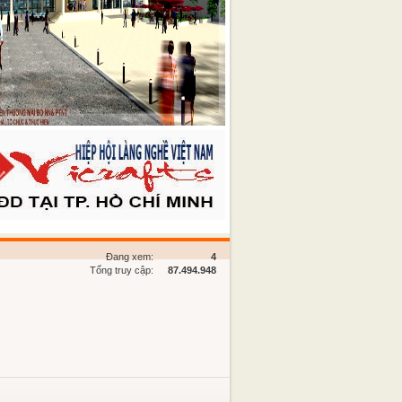
Đang xem:
4
Tổng truy cập:
87.494.948