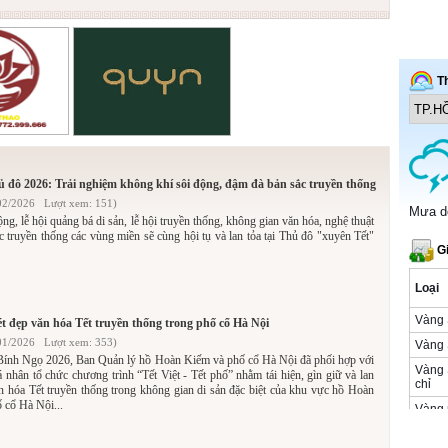
hủ đô 2026: Trải nghiệm không khí sôi động, đậm đà bản sắc truyền thống
02/2026 Lượt xem: 151)
ộng, lễ hội quảng bá di sản, lễ hội truyền thống, không gian văn hóa, nghệ thuật
 truyền thống các vùng miền sẽ cùng hội tụ và lan tỏa tại Thủ đô "xuyên Tết"
ét đẹp văn hóa Tết truyền thống trong phố cổ Hà Nội
01/2026 Lượt xem: 353)
ính Ngọ 2026, Ban Quản lý hồ Hoàn Kiếm và phố cổ Hà Nội đã phối hợp với
á nhân tổ chức chương trình “Tết Việt - Tết phố” nhằm tái hiện, gìn giữ và lan
văn hóa Tết truyền thống trong không gian di sản đặc biệt của khu vực hồ Hoàn
 cổ Hà Nội...