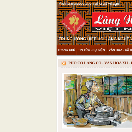
TRANG CHỦ
TIN TỨC - SỰ KIỆN
VĂN HÓA - XÃ H
THAM KHẢO & KHÁM PHÁ
VIDEO
PHỐ CỔ LÀNG CỔ - VĂN HÓA XH -