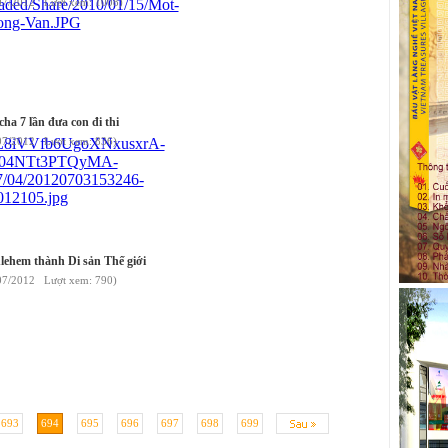
/07/2012 Lượt xem: 1008)
ha 7 lần đưa con đi thi
07/2012 Lượt xem: 836)
lehem thành Di sản Thế giới
07/2012 Lượt xem: 790)
693
694
695
696
697
698
699