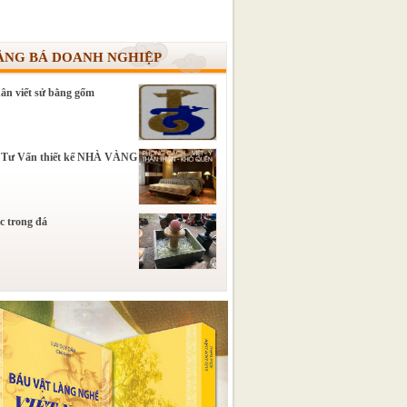
ẢNG BÁ DOANH NGHIỆP
ân viết sử bằng gốm
 Tư Vấn thiết kế NHÀ VÀNG
c trong đá