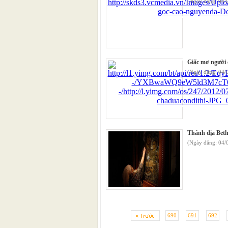
(Ngày đăng: 04
Giấc mơ người c
(Ngày đăng: 04/
Thánh địa Beth
(Ngày đăng: 04/
690
691
692