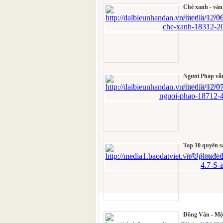
Chè xanh - văn 
(Ngày đăng: 05/
Người Pháp vẫ
(Ngày đăng: 05/
Top 10 quyển s
(Ngày đăng: 05/
Đồng Văn - Mộ