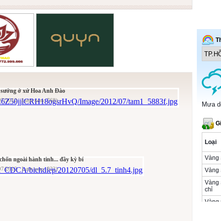
ự sướng ở xứ Hoa Anh Đào
07/2012 Lượt xem: 768)
hốn ngoài hành tinh... đầy kỳ bí
07/2012 Lượt xem: 822)