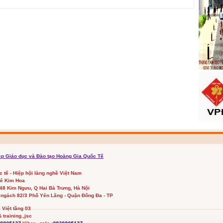
cp Giáo dục và Đào tạo Hoàng Gia Quốc Tế
ốc tế - Hiệp hội làng nghề Việt Nam
Lê Kim Hoa
348 Kim Ngưu, Q Hai Bà Trưng, Hà Nội
 ngách 82/3 Phố Yên Lãng - Quận Đống Đa - TP
Việt tầng 03
 training.,jsc