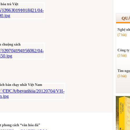
hóa trà Việt
07/2012 Lượt xem: 918)
QU
Nghệ nh
(7 bài)
n chuộng sách
07/2012 Lượt xem: 912)
Công ty
(3 bài)
Tìm ngọ
(3 bài)
ách bán chạy nhất Việt Nam
07/2012 Lượt xem: 927)
t phong cách “văn hóa đá”