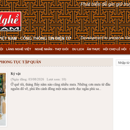
ỘI
LÀNG NGHỀ VIỆT
NGHỆ NHÂN - THỢ GIỎI
DU LỊCH
ẨM THỰC
HỘI CHỢ-LỄ HỘI
 PHONG TỤC TẬP QUÁN
Kỷ vật
(Ngày đăng: 03/08/2026 Lượt xem: 10)
Ở quê tôi, tháng Bảy năm nào cũng nhiều mưa. Những cơn mưa từ đầu
nguồn đổ về, phủ lên cánh đồng một màu nước đục ngầu phù sa...