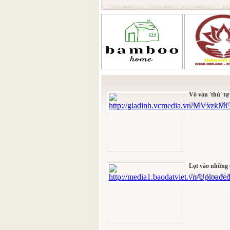
Vô vàn 'thú' t
(Ngày đăng: 05/
Lọt vào những c
(Ngày đăng: 05/