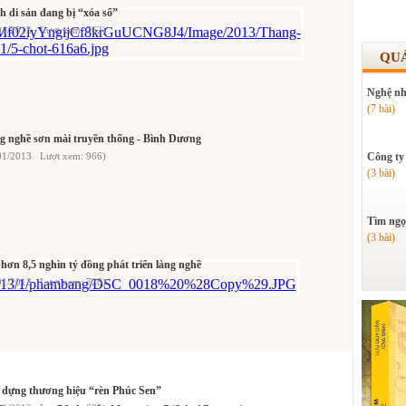
h di sản đang bị “xóa sổ”
01/2013 Lượt xem: 762)
QU
Nghệ nh
(7 bài)
 nghề sơn mài truyền thống - Bình Dương
01/2013 Lượt xem: 966)
Công ty
(3 bài)
Tìm ngọ
(3 bài)
hơn 8,5 nghìn tỷ đồng phát triển làng nghề
01/2013 Lượt xem: 728)
 dựng thương hiệu “rèn Phúc Sen”