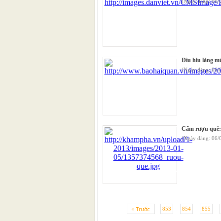
(Ngày đăng: 06/
Đìu hiu làng m
(Ngày đăng: 06/
Cấm rượu quê: 
(Ngày đăng: 06/
853
854
855