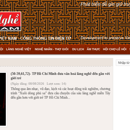
ỘI
LÀNG NGHỀ VIỆT
NGHỆ NHÂN - THỢ GIỎI
DU LỊCH
ẨM THỰC
HỘI CHỢ-LỄ HỘI
(50-59,61,72)- TP Hồ Chí Minh đưa văn hoá làng nghề đến gần với
giới trẻ
(Ngày đăng: 08/08/2026 Lượt xem: 14)
Thông qua âm nhạc, vũ đạo, kịch và các hoạt động trải nghiệm, chương
trình “Xuôi dòng phù sa” đưa câu chuyện của sáu làng nghề miền Tây
đến gần hơn với giới trẻ TP Hồ Chí Minh...