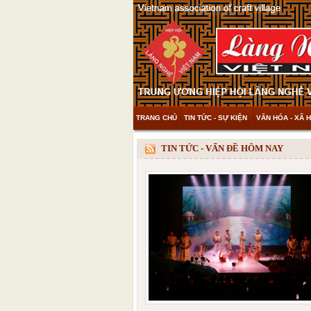
TRANG CHỦ
TIN TỨC - SỰ KIỆN
VĂN HÓA - XÃ H
THAM KHẢO & KHÁM PHÁ
VIDEO
TIN TỨC - VẤN ĐỀ HÔM NAY