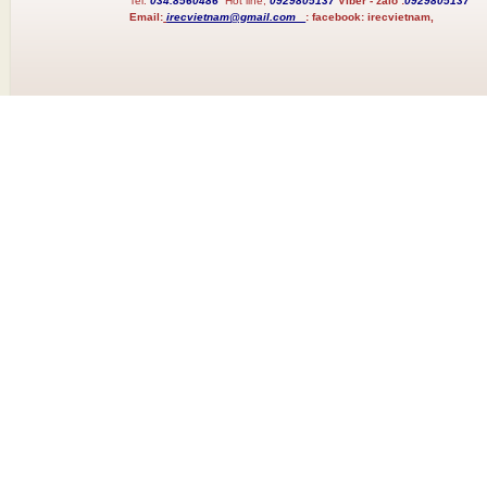
Tel:
034.8560486
Hot line;
0929805137
Viber - zalo :
0929805137
Email:
irecvietnam@gmail.com
:
facebook:
irecvietnam,