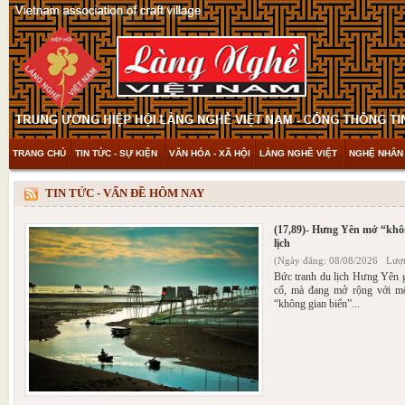
TRANG CHỦ
TIN TỨC - SỰ KIỆN
VĂN HÓA - XÃ HỘI
LÀNG NGHỀ VIỆT
NGHỆ NHÂN 
THAM KHẢO & KHÁM PHÁ
VIDEO
TIN TỨC - VẤN ĐỀ HÔM NAY
(17,89)- Hưng Yên mở “khôn
lịch
(Ngày đăng: 08/08/2026 Lượt
Bức tranh du lịch Hưng Yên 
cổ, mà đang mở rộng với mộ
“không gian biển”...