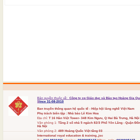
Bản quyền thuộc về:
Công ty cp Giáo dục và Đào tạo Hoàng Gia Qu
S
Ince 31-08-2010
Ban truyền thông quan hệ quốc tế - Hiệp hội làng nghề Việt Nam
Phụ trách biên tập : Nhà báo Lê Kim Hoa
Địa chỉ:
T 16 Hàn Việt Tower- 348 Kim Ngưu, Q Hai Bà Trưng, Hà Nội
Văn phòng 1:
Tầng 2 số nhà 5 ngách 82/3 Phố Yên Lãng - Quận Đốn
Hà Nội
Văn phòng 2:
489 Hoàng Quốc Việt tầng 03
International royal education & training.,jsc