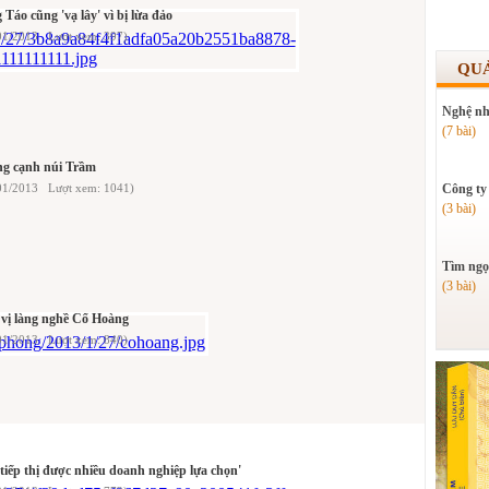
 Táo cũng 'vạ lây' vì bị lừa đảo
01/2013 Lượt xem: 397)
QU
Nghệ nh
(7 bài)
ng cạnh núi Trầm
/01/2013 Lượt xem: 1041)
Công ty
(3 bài)
Tìm ngọ
(3 bài)
vị làng nghề Cổ Hoàng
01/2013 Lượt xem: 840)
tiếp thị được nhiều doanh nghiệp lựa chọn'