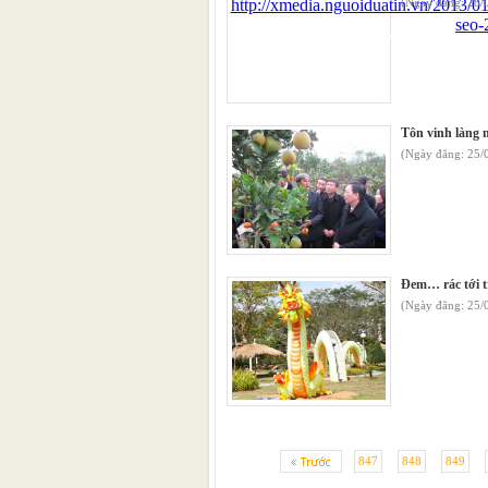
(Ngày đăng: 28/
Tôn vinh làng 
(Ngày đăng: 25/
Đem… rác tới t
(Ngày đăng: 25/
847
848
849