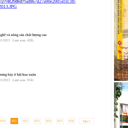
01/2013 Lượt xem: 772)
nghề và nông sản chất lượng cao
01/2013 Lượt xem: 428)
rưng bày ở hội hoa xuân
01/2013 Lượt xem: 934)
850
851
852
853
854
855
856