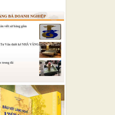
ẢNG BÁ DOANH NGHIỆP
ân viết sử bằng gốm
 Tư Vấn thiết kế NHÀ VÀNG
c trong đá