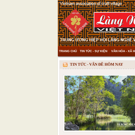
TRANG CHỦ
TIN TỨC - SỰ KIỆN
VĂN HÓA - XÃ H
THAM KHẢO & KHÁM PHÁ
VIDEO
TIN TỨC - VẤN ĐỀ HÔM NAY