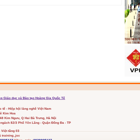
cp Giáo dục và Đào tạo Hoàng Gia Quốc Tế
ốc tế - Hiệp hội làng nghề Việt Nam
Lê Kim Hoa
348 Kim Ngưu, Q Hai Bà Trưng, Hà Nội
 ngách 82/3 Phố Yên Lãng - Quận Đống Đa - TP
Việt tầng 03
 training.,jsc