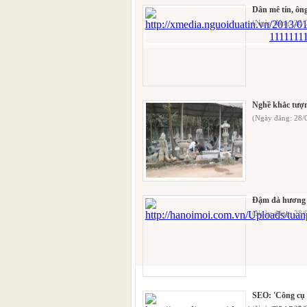
Dân mê tín, ông
(Ngày đăng: 28/
Nghề khắc tượ
(Ngày đăng: 28
Đậm đà hương 
(Ngày đăng: 28/
SEO: 'Công cụ 