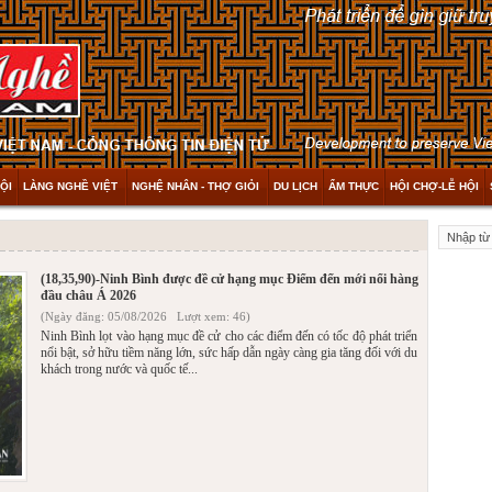
ỘI
LÀNG NGHỀ VIỆT
NGHỆ NHÂN - THỢ GIỎI
DU LỊCH
ẨM THỰC
HỘI CHỢ-LỄ HỘI
(18,35,90)-Ninh Bình được đề cử hạng mục Điểm đến mới nổi hàng
đầu châu Á 2026
(Ngày đăng: 05/08/2026 Lượt xem: 46)
Ninh Bình lọt vào hạng mục đề cử cho các điểm đến có tốc độ phát triển
nổi bật, sở hữu tiềm năng lớn, sức hấp dẫn ngày càng gia tăng đối với du
khách trong nước và quốc tế...