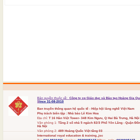
Bản quyền thuộc về:
Công ty cp Giáo dục và Đào tạo Hoàng Gia Qu
S
Ince 31-08-2010
Ban truyền thông quan hệ quốc tế - Hiệp hội làng nghề Việt Nam
Phụ trách biên tập : Nhà báo Lê Kim Hoa
Địa chỉ:
T 16 Hàn Việt Tower- 348 Kim Ngưu, Q Hai Bà Trưng, Hà Nội
Văn phòng 1:
Tầng 2 số nhà 5 ngách 82/3 Phố Yên Lãng - Quận Đốn
Hà Nội
Văn phòng 2:
489 Hoàng Quốc Việt tầng 03
International royal education & training.,jsc