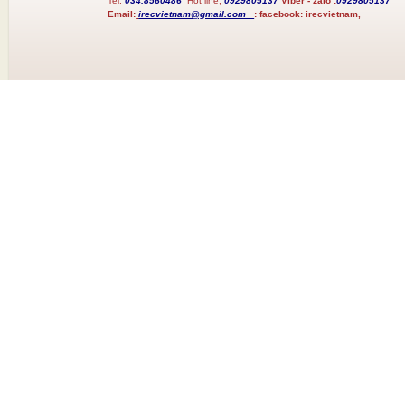
Tel:
034.8560486
Hot line;
0929805137
Viber - zalo :
0929805137
Email:
irecvietnam@gmail.com
:
facebook:
irecvietnam,